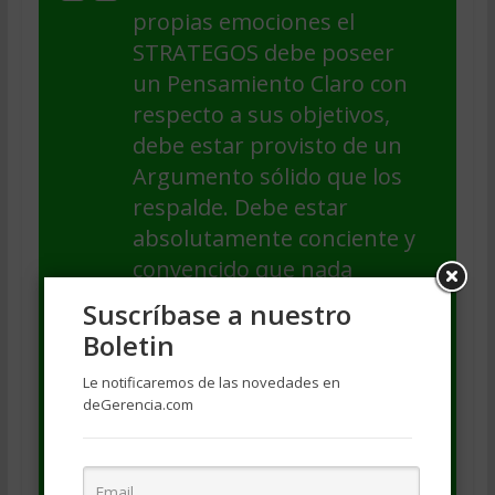
propias emociones el
STRATEGOS debe poseer
un Pensamiento Claro con
respecto a sus objetivos,
debe estar provisto de un
Argumento sólido que los
respalde. Debe estar
absolutamente conciente y
convencido que nada
puede interponerse entre
Suscríbase a nuestro
él y el alcance de ése
Boletin
objetivo; eso precisamente
Le notificaremos de las novedades en
le repite sin cesar el
deGerencia.com
Pensamiento, eso exigen
sus Argumentos.