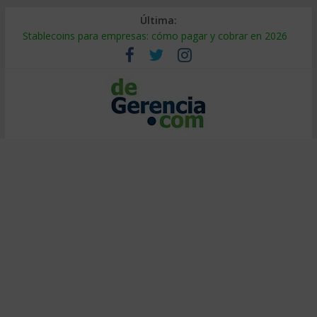
Última:
Stablecoins para empresas: cómo pagar y cobrar en 2026
Despido silencioso: qué es y por qué sale tan caro
IA en selección de personal: cómo auditarla a tiempo
Trabajo forzoso en la cadena de suministro: qué hacer
Mercado hispano de EE. UU.: cómo segmentarlo y venderle