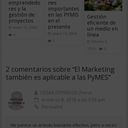
emprendedo
nes
res y la
importantes
gestión de
en las PYMIS
Gestión
proyectos
en el
eficiente de
presente
un medio en
enero 15, 2006
línea
enero 19, 2004
4
1
febrero 1,
2018
0
2 comentarios sobre “
El Marketing
también es aplicable a las PyMES
”
CESAR ESPINOZA (Peru)
el marzo 8, 2018 a las 5:56 pm
Permalink
Me parece un articulo bastante efectivo, pero a veces