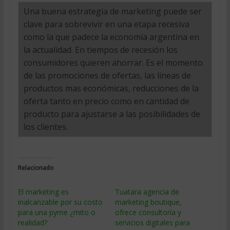
Una buena estrategia de marketing puede ser
clave para sobrevivir en una etapa recesiva
como la que padece la economía argentina en
la actualidad. En tiempos de recesión los
consumidores quieren ahorrar. Es el momento
de las promociones de ofertas, las líneas de
productos mas económicas, reducciones de la
oferta tanto en precio como en cantidad de
producto para ajustarse a las posibilidades de
los clientes.
Relacionado
El marketing es
Tuatara agencia de
inalcanzable por su costo
marketing boutique,
para una pyme ¿mito o
ofrece consultoría y
realidad?
servicios digitales para