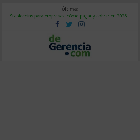
Última:
Stablecoins para empresas: cómo pagar y cobrar en 2026
Despido silencioso: qué es y por qué sale tan caro
IA en selección de personal: cómo auditarla a tiempo
Trabajo forzoso en la cadena de suministro: qué hacer
Mercado hispano de EE. UU.: cómo segmentarlo y venderle