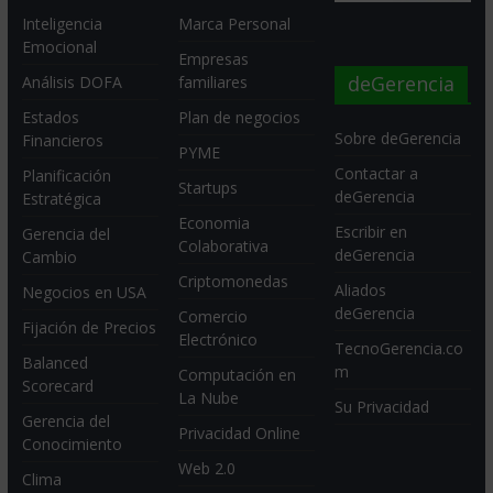
Inteligencia
Marca Personal
Emocional
Empresas
deGerencia
Análisis DOFA
familiares
Estados
Plan de negocios
Sobre deGerencia
Financieros
PYME
Contactar a
Planificación
Startups
deGerencia
Estratégica
Economia
Escribir en
Gerencia del
Colaborativa
deGerencia
Cambio
Criptomonedas
Aliados
Negocios en USA
deGerencia
Comercio
Fijación de Precios
Electrónico
TecnoGerencia.co
Balanced
m
Computación en
Scorecard
La Nube
Su Privacidad
Gerencia del
Privacidad Online
Conocimiento
Web 2.0
Clima