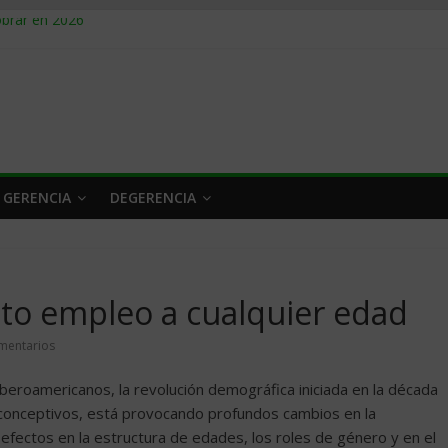
obrar en 2026
n caro
 a tiempo
 qué hacer
rlo y venderle
 GERENCIA
DEGERENCIA
to empleo a cualquier edad
mentarios
iberoamericanos, la revolución demográfica iniciada en la década
iconceptivos, está provocando profundos cambios en la
fectos en la estructura de edades, los roles de género y en el