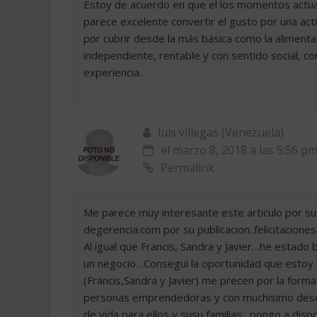
Estoy de acuerdo en que el los momentos actuale
parece excelente convertir el gusto por una ac
por cubrir desde la más básica como la alimenta
independiente, rentable y con sentido social, 
experiencia.
luis villegas (Venezuela)
el marzo 8, 2018 a las 5:56 p
Permalink
Me parece muy interesante este articulo por s
degerencia.com por su publicacion..felicitacione
Al igual que Francis, Sandra y Javier…he estad
un negocio…Conseguì la oportunidad que estoy
(Francis,Sandra y Javier) me precen por la for
personas emprendedoras y con muchisimo deseos 
de vida para ellos y susu familias…pongo a disp