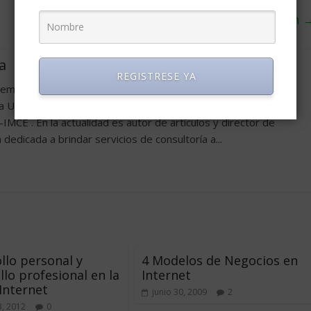
Diferencia entre estímulo y motivación
a
REGISTRESE YA
e empresas por la Universidad Nacional Autónoma de México,
 University of Colorado y Especialista en Administración
MCE . En la actualidad es autor de artículos y director de
edicada a brindar servicios de consultoría a...
llo personal y
4 Modelos de Negocios en
llo profesional en la
Internet
 Internet
junio 30, 2009
2
3, 2012
0