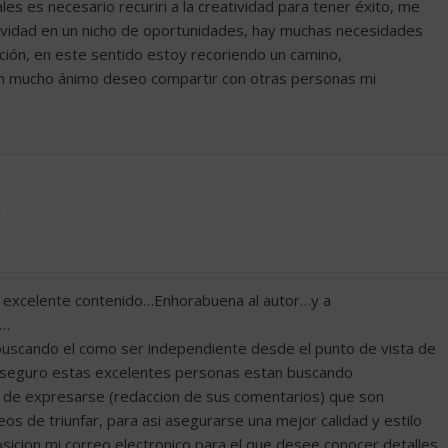
s es necesario recuriri a la creatividad para tener éxito, me
tividad en un nicho de oportunidades, hay muchas necesidades
ción, en este sentido estoy recoriendo un camino,
con mucho ánimo deseo compartir con otras personas mi
m
u excelente contenido…Enhorabuena al autor…y a
s…
o buscando el como ser independiente desde el punto de vista de
 seguro estas excelentes personas estan buscando
ma de expresarse (redaccion de sus comentarios) que son
de triunfar, para asi asegurarse una mejor calidad y estilo
osicion mi correo electronico para el que desee conocer detalles