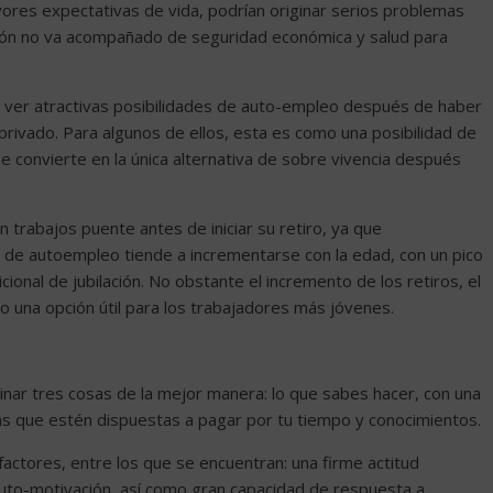
ores expectativas de vida, podrían originar serios problemas
ción no va acompañado de seguridad económica y salud para
ver atractivas posibilidades de auto-empleo después de haber
privado. Para algunos de ellos, esta es como una posibilidad de
e convierte en la única alternativa de sobre vivencia después
trabajos puente antes de iniciar su retiro, ya que
s de autoempleo tiende a incrementarse con la edad, con un pico
ional de jubilación. No obstante el incremento de los retiros, el
una opción útil para los trabajadores más jóvenes.
nar tres cosas de la mejor manera: lo que sabes hacer, con una
as que estén dispuestas a pagar por tu tiempo y conocimientos.
tores, entre los que se encuentran: una firme actitud
uto-motivación, así como gran capacidad de respuesta a