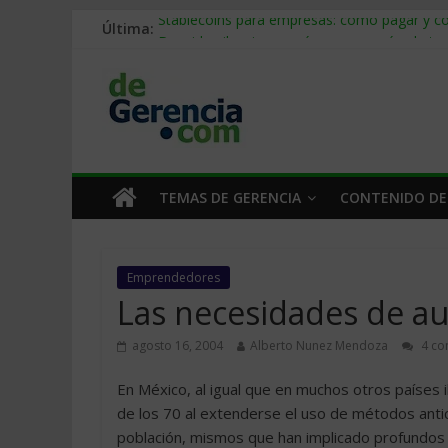
Última:
Stablecoins para empresas: cómo pagar y c
Despido silencioso: qué es y por qué sale ta
IA en selección de personal: cómo auditarla
Trabajo forzoso en la cadena de suministro:
Mercado hispano de EE. UU.: cómo segmenta
TEMAS DE GERENCIA
CONTENIDO DE
Emprendedores
Las necesidades de au
agosto 16, 2004
Alberto Nunez Mendoza
4 co
En México, al igual que en muchos otros países 
de los 70 al extenderse el uso de métodos ant
población, mismos que han implicado profundos e