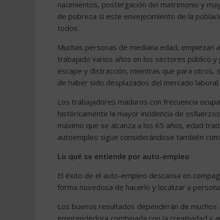
nacimientos, postergación del matrimonio y may
de pobreza si este envejecimiento de la pobla
todos.
Muchas personas de mediana edad, empiezan a 
trabajado varios años en los sectores público y 
escape y distracción, mientras que para otros, s
de haber sido desplazados del mercado laboral.
Los trabajadores maduros con frecuencia ocupan 
históricamente la mayor incidencia de esfuerzo
máximo que se alcanza a los 65 años, edad tradic
autoempleo sigue considerándose también como 
Lo qué se entiende por auto-empleo
El éxito de el auto-empleo descansa en compagi
forma novedosa de hacerlo y localizar a person
Los buenos resultados dependerán de muchos fac
emprendedora combinada con la creatividad y a