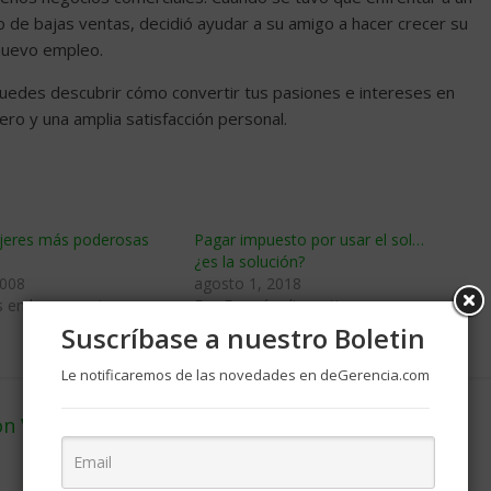
o de bajas ventas, decidió ayudar a su amigo a hacer crecer su
nuevo empleo.
puedes descubrir cómo convertir tus pasiones e intereses en
ero y una amplia satisfacción personal.
jeres más poderosas
Pagar impuesto por usar el sol…
¿es la solución?
2008
agosto 1, 2018
 en los negocios»
En «Energía alternativa»
Suscríbase a nuestro Boletin
Le notificaremos de las novedades en deGerencia.com
con Ventaja sobre los problemas