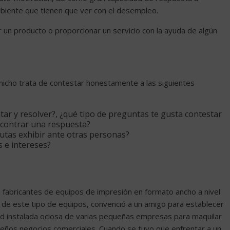
mbiente que tienen que ver con el desempleo.
 un producto o proporcionar un servicio con la ayuda de algún
nicho trata de contestar honestamente a las siguientes
ar y resolver?, ¿qué tipo de preguntas te gusta contestar
ncontrar una respuesta?
rutas exhibir ante otras personas?
s e intereses?
s fabricantes de equipos de impresión en formato ancho a nivel
a de este tipo de equipos, convenció a un amigo para establecer
dad instalada ociosa de varias pequeñas empresas para maquilar
queños negocios comerciales. Cuando se tuvo que enfrentar a un