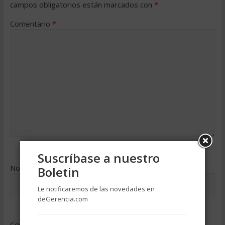
campos obligatorios están marcados con
*
Comentario
*
Suscríbase a nuestro
Nombre
*
Boletin
Le notificaremos de las novedades en
deGerencia.com
Correo electrónico
*