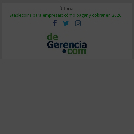
Última:
Stablecoins para empresas: cómo pagar y cobrar en 2026
Despido silencioso: qué es y por qué sale tan caro
IA en selección de personal: cómo auditarla a tiempo
Trabajo forzoso en la cadena de suministro: qué hacer
Mercado hispano de EE. UU.: cómo segmentarlo y venderle