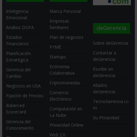
Inteligencia
Marca Personal
Emocional
Empresas
deGerencia
Análisis DOFA
familiares
Estados
Plan de negocios
Sobre deGerencia
Financieros
PYME
Contactar a
Planificación
Startups
deGerencia
Estratégica
Economia
Escribir en
Gerencia del
Colaborativa
deGerencia
Cambio
Criptomonedas
Aliados
Negocios en USA
deGerencia
Comercio
Fijación de Precios
Electrónico
TecnoGerencia.co
Balanced
m
Computación en
Scorecard
La Nube
Su Privacidad
Gerencia del
Privacidad Online
Conocimiento
Web 2.0