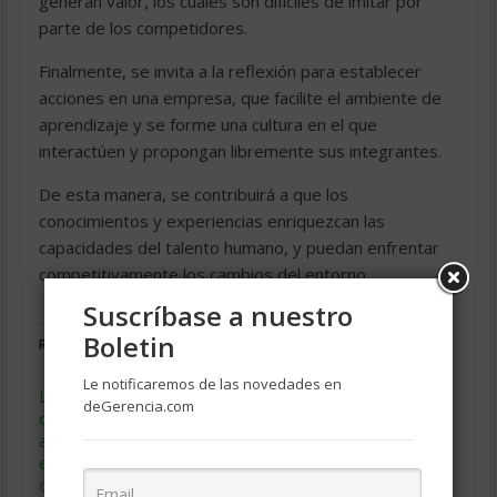
generan valor, los cuales son difíciles de imitar por
parte de los competidores.
Finalmente, se invita a la reflexión para establecer
acciones en una empresa, que facilite el ambiente de
aprendizaje y se forme una cultura en el que
interactúen y propongan libremente sus integrantes.
De esta manera, se contribuirá a que los
conocimientos y experiencias enriquezcan las
capacidades del talento humano, y puedan enfrentar
competitivamente los cambios del entorno.
Suscríbase a nuestro
Boletin
Relacionado
Le notificaremos de las novedades en
La cultura y clima
Dos procesos a
deGerencia.com
organizacional orientadas
considerar en una
al aprendizaje en una
organización que aprende
empresa competitiva
diciembre 5, 2014
octubre 19, 2015
En «Educacion Gerencial»