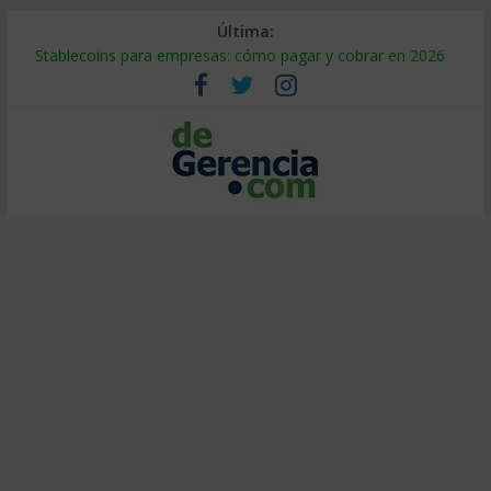
Última:
Stablecoins para empresas: cómo pagar y cobrar en 2026
Despido silencioso: qué es y por qué sale tan caro
IA en selección de personal: cómo auditarla a tiempo
Trabajo forzoso en la cadena de suministro: qué hacer
Mercado hispano de EE. UU.: cómo segmentarlo y venderle