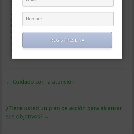
En «Clima organizacional»
La universidad
corporativa, una
estrategia para fortalecer
el aprendizaje
organizacional
REGISTRESE YA
agosto 18, 2014
En «Educacion Gerencial»
←
Cuidado con la atención
¿Tiene usted un plan de acción para alcanzar
sus objetivos?
→