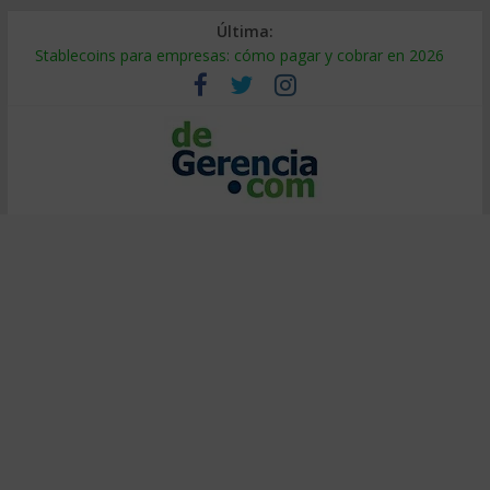
Última:
Stablecoins para empresas: cómo pagar y cobrar en 2026
Despido silencioso: qué es y por qué sale tan caro
IA en selección de personal: cómo auditarla a tiempo
Trabajo forzoso en la cadena de suministro: qué hacer
Mercado hispano de EE. UU.: cómo segmentarlo y venderle