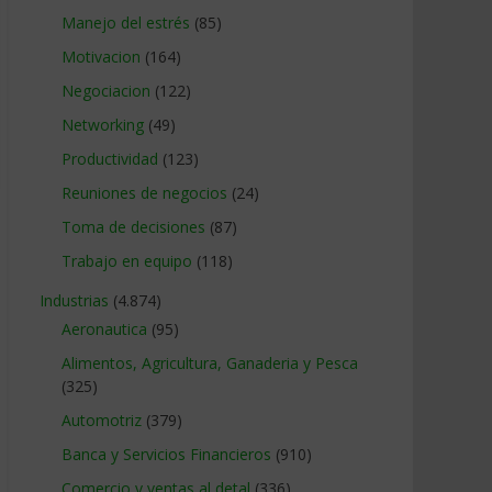
Manejo del estrés
(85)
Motivacion
(164)
Negociacion
(122)
Networking
(49)
Productividad
(123)
Reuniones de negocios
(24)
Toma de decisiones
(87)
Trabajo en equipo
(118)
Industrias
(4.874)
Aeronautica
(95)
Alimentos, Agricultura, Ganaderia y Pesca
(325)
Automotriz
(379)
Banca y Servicios Financieros
(910)
Comercio y ventas al detal
(336)