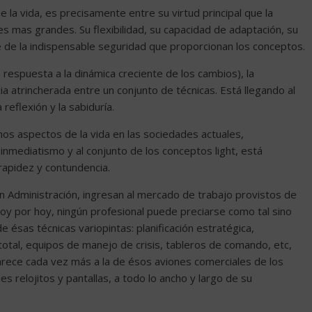
la vida, es precisamente entre su virtud principal que la
s mas grandes. Su flexibilidad, su capacidad de adaptación, su
 de la indispensable seguridad que proporcionan los conceptos.
espuesta a la dinámica creciente de los cambios), la
ia atrincherada entre un conjunto de técnicas. Está llegando al
 reflexión y la sabiduría.
muchos aspectos de la vida en las sociedades actuales,
inmediatismo y al conjunto de los conceptos light, está
rapidez y contundencia.
n Administración, ingresan al mercado de trabajo provistos de
y por hoy, ningún profesional puede preciarse como tal sino
ésas técnicas variopintas: planificación estratégica,
d total, equipos de manejo de crisis, tableros de comando, etc,
 parece cada vez más a la de ésos aviones comerciales de los
s relojitos y pantallas, a todo lo ancho y largo de su