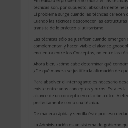
En realidad el problema no radica en las técnica
técnicas son, por supuesto, absolutamente neces
El problema surge cuando las técnicas carecen 
Cuando las técnicas desconocen las estructuras 
transita de lo práctico al utilitarismo.
Las técnicas sólo se justifican cuando emergen
complementan y hacen viable el alcance gnoseoló
encuentra entre los Conceptos, no entre las téc
Ahora bien, ¿cómo cabe determinar qué conocim
¿De qué manera se justifica la afirmación de qu
Para absolver el interrogante es necesario desa
existe entre unos conceptos y otros. Esta es la
alcance de un concepto en relación a otro. A e
perfectamente como una técnica.
De manera rápida y sencilla éste proceso deduc
La Administración es un sistema de gobierno que