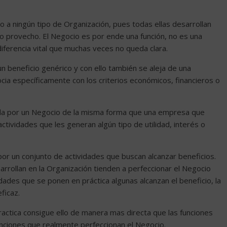
o a ningún tipo de Organización, pues todas ellas desarrollan
s o provecho. El Negocio es por ende una función, no es una
diferencia vital que muchas veces no queda clara.
n beneficio genérico y con ello también se aleja de una
socia específicamente con los criterios económicos, financieros o
ada por un Negocio de la misma forma que una empresa que
tividades que les generan algún tipo de utilidad, interés o
or un conjunto de actividades que buscan alcanzar beneficios.
rrollan en la Organización tienden a perfeccionar el Negocio
idades que se ponen en práctica algunas alcanzan el beneficio, la
ficaz.
ractica consigue ello de manera mas directa que las funciones
unciones que realmente perfeccionan el Negocio.