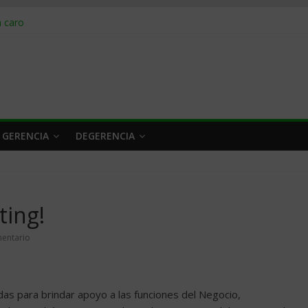
obrar en 2026
n caro
 a tiempo
 qué hacer
rlo y venderle
 GERENCIA
DEGERENCIA
ting!
entario
das para brindar apoyo a las funciones del Negocio,