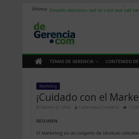
Última:
Stablecoins para empresas: cómo pagar y c
Despido silencioso: qué es y por qué sale ta
IA en selección de personal: cómo auditarla
Trabajo forzoso en la cadena de suministro:
Mercado hispano de EE. UU.: cómo segmenta
TEMAS DE GERENCIA
CONTENIDO DE
Marketing
¡Cuidado con el Marke
febrero 27, 2004
Carlos Nava Condarco
1 com
RESUMEN
El Marketing es un conjunto de técnicas concebi