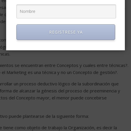
s en sí, o en el Marketing en sí mismo, para este caso. Las
arias y útiles para los propósitos de gobierno organizacional.
de otros fundamentos que no sean estrictamente los propios.
de las que forman parte y se vuelven autosuficientes, se
REGISTRESE YA
 como una necesidad funcional de los Conceptos, cuando
gico de aquellos. El conocimiento estructurado e integral se
nicas.
ientos se encuentran entre Conceptos y cuales entre técnicas?.
e el Marketing es una técnica y no un Concepto de gestión?.
rrollar un proceso deductivo lógico de la subordinación que
 forma de alcanzar la génesis del proceso de preeminencia y
fectos del Concepto mayor, el menor puede concebirse
tivo puede plantearse de la siguiente forma:
 tiene como objeto de trabajo la Organización, es decir la