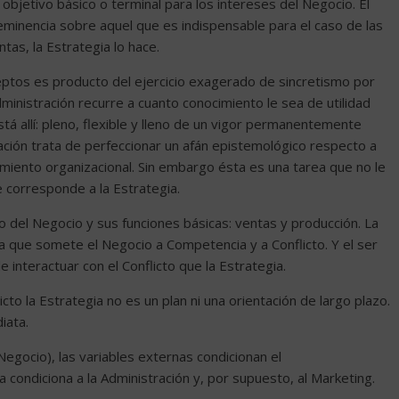
objetivo básico o terminal para los intereses del Negocio. El
inencia sobre aquel que es indispensable para el caso de las
tas, la Estrategia lo hace.
eptos es producto del ejercicio exagerado de sincretismo por
dministración recurre a cuanto conocimiento le sea de utilidad
stá allí: pleno, flexible y lleno de un vigor permanentemente
ación trata de perfeccionar un afán epistemológico respecto a
imiento organizacional. Sin embargo ésta es una tarea que no le
e corresponde a la Estrategia.
o del Negocio y sus funciones básicas: ventas y producción. La
la que somete el Negocio a Competencia y a Conflicto. Y el ser
nteractuar con el Conflicto que la Estrategia.
icto la Estrategia no es un plan ni una orientación de largo plazo.
iata.
egocio), las variables externas condicionan el
 condiciona a la Administración y, por supuesto, al Marketing.