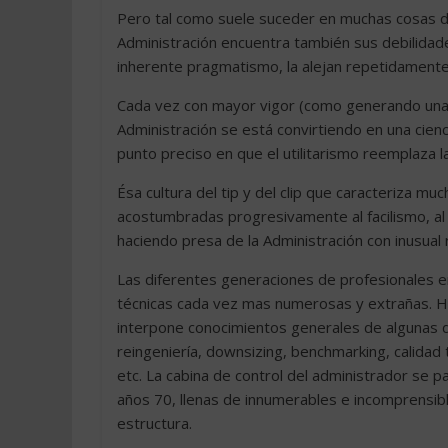
Pero tal como suele suceder en muchas cosas de 
Administración encuentra también sus debilidade
inherente pragmatismo, la alejan repetidamente
Cada vez con mayor vigor (como generando una r
Administración se está convirtiendo en una cienc
punto preciso en que el utilitarismo reemplaza la
Ésa cultura del tip y del clip que caracteriza 
acostumbradas progresivamente al facilismo, al 
haciendo presa de la Administración con inusual 
Las diferentes generaciones de profesionales e
técnicas cada vez mas numerosas y extrañas. Ho
interpone conocimientos generales de algunas de 
reingeniería, downsizing, benchmarking, calida
etc. La cabina de control del administrador se
años 70, llenas de innumerables e incomprensible
estructura.