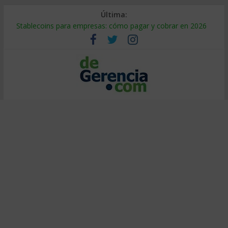
Última:
Stablecoins para empresas: cómo pagar y cobrar en 2026
Despido silencioso: qué es y por qué sale tan caro
IA en selección de personal: cómo auditarla a tiempo
Trabajo forzoso en la cadena de suministro: qué hacer
Mercado hispano de EE. UU.: cómo segmentarlo y venderle