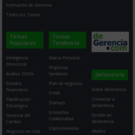
Formación de Gerencia
Todos los Temas
Temas
Temas
Populares
Tendencia
Inteligencia
Marca Personal
Emocional
Empresas
deGerencia
Análisis DOFA
familiares
Estados
Plan de negocios
Sobre deGerencia
Financieros
PYME
Contactar a
Planificación
Startups
deGerencia
Estratégica
Economia
Escribir en
Gerencia del
Colaborativa
deGerencia
Cambio
Criptomonedas
Aliados
Negocios en USA