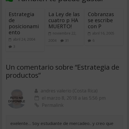
Estrategia
La Ley de las
Cobranzas
de
cuatro p HA
se escribe
posicionami
MUERTO!
con P
ento
noviembre 22,
abril 16, 2005
abril 24, 2004
2004
31
6
3
Un comentario sobre “
Estrategia de
productos
”
andres valerio (Costa Rica)
el marzo 8, 2018 a las 5:56 pm
Permalink
exelente… Soy estudiante de mercadeo.. y creo que