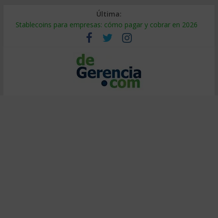
Última:
Stablecoins para empresas: cómo pagar y cobrar en 2026
Despido silencioso: qué es y por qué sale tan caro
IA en selección de personal: cómo auditarla a tiempo
Trabajo forzoso en la cadena de suministro: qué hacer
Mercado hispano de EE. UU.: cómo segmentarlo y venderle