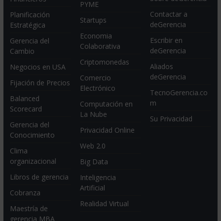
PYME
Contactar a
Planificación
Startups
deGerencia
Estratégica
Economia
Escribir en
Gerencia del
Colaborativa
deGerencia
Cambio
Criptomonedas
Aliados
Negocios en USA
deGerencia
Comercio
Fijación de Precios
Electrónico
TecnoGerencia.co
Balanced
m
Computación en
Scorecard
La Nube
Su Privacidad
Gerencia del
Privacidad Online
Conocimiento
Web 2.0
Clima
organizacional
Big Data
Libros de gerencia
Inteligencia
Artificial
Cobranza
Realidad Virtual
Maestría de
gerencia MBA