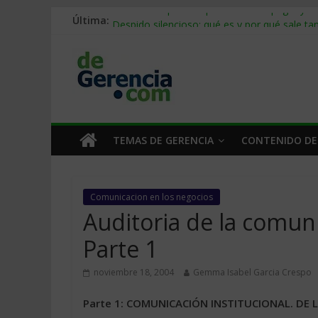
Última:
Stablecoins para empresas: cómo pagar y c
Despido silencioso: qué es y por qué sale ta
IA en selección de personal: cómo auditarla
Trabajo forzoso en la cadena de suministro:
Mercado hispano de EE. UU.: cómo segmenta
TEMAS DE GERENCIA
CONTENIDO DE
Comunicacion en los negocios
Auditoria de la comuni
Parte 1
noviembre 18, 2004
Gemma Isabel Garcia Crespo
Parte 1: COMUNICACIÓN INSTITUCIONAL. DE L