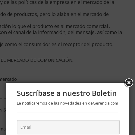
 y de las políticas de la empresa en el mercado de la
do de productos, pero lo alaba en el mercado de
ción lo que el producto es al mercado comercial .
n el canal de la información, del mensaje, así como la
aje como el consumidor es el receptor del producto.
DEL MERCADO DE COMUNICACIÓN.
 mercado
Suscríbase a nuestro Boletin
n – – Consumidores
Le notificaremos de las novedades en deGerencia.com
N SOBRE EL MERCADO
imagen.