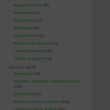
Manejo del estrés
(85)
Motivacion
(164)
Negociacion
(122)
Networking
(49)
Productividad
(123)
Reuniones de negocios
(24)
Toma de decisiones
(87)
Trabajo en equipo
(118)
Industrias
(4.874)
Aeronautica
(95)
Alimentos, Agricultura, Ganaderia y Pesca
(325)
Automotriz
(379)
Banca y Servicios Financieros
(910)
Comercio y ventas al detal
(336)