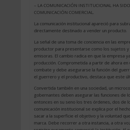
– LA COMUNICACIÓN INSTITUCIONAL HA SID
COMUNICACIÓN COMERCIAL.
La comunicación institucional apareció para sub
directamente destinado a vender un producto.
La señal de una toma de conciencia en las empr
productor para presentarse como los sujetos y 
emisoras. El cambio radica en que la empresa y
producción. Comprometida a partir de ahora en 
combate y debe asegurarse la función del guerrer
el guerrero y el productivo, destaca que este 
Convertida también en una sociedad, un microco
gobernantes deben asegurar las funciones de lo po
entonces en su seno los tres órdenes, dos de los 
comunicación institucional se explica por el hech
sacar a la superficie el objetivo y la voluntad qu
marca. Debe recorrer a otra instancia, a otra vo
registro puramente comercial: la Institución. Al 