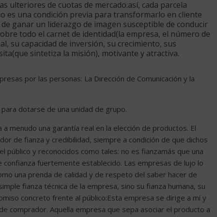
 ulteriores de cuotas de mercado:así, cada parcela
o es una condición previa para transformarlo en cliente
el de ganar un liderazgo de imagen susceptible de conducir
sobre todo el carnet de identidad(la empresa, el número de
l, su capacidad de inversión, su crecimiento, sus
ita(que sintetiza la misión), motivante y atractiva.
resas por las personas: La Dirección de Comunicación y la
 para dotarse de una unidad de grupo.
a menudo una garantía real en la elección de productos. El
r de fianza y credibilidad, siempre a condición de que dichos
l público y reconocidos como tales: no es fianzamás que una
e confianza fuertemente establecido. Las empresas de lujo lo
omo una prenda de calidad y de respeto del saber hacer de
imple fianza técnica de la empresa, sino su fianza humana, su
romiso concreto frente al público:Esta empresa se dirige a mí y
de comprador. Aquella empresa que sepa asociar el producto a