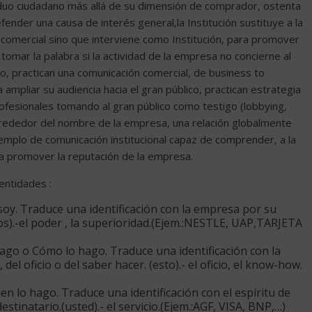
viduo ciudadano más allá de su dimensión de comprador, ostenta
fender una causa de interés general,la Institución sustituye a la
 comercial sino que interviene como Institución, para promover
tomar la palabra si la actividad de la empresa no concierne al
lo, practican una comunicación comercial, de business to
mpliar su audiencia hacia el gran público, practican estrategia
rofesionales tomando al gran público como testigo (lobbying,
lrededor del nombre de la empresa, una relación globalmente
emplo de comunicación institucional capaz de comprender, a la
ara promover la reputación de la empresa.
 entidades :
 soy. Traduce una identificación con la empresa por su
os).-el poder , la superioridad.(Ejem.:NESTLE, UAP,TARJETA
 hago o Cómo lo hago. Traduce una identificación con la
el oficio o del saber hacer. (esto).- el oficio, el know-how.
ien lo hago. Traduce una identificación con el espíritu de
destinatario.(usted).- el servicio.(Ejem.:AGF, VISA, BNP,…)