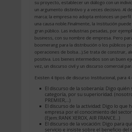
su proyecto, establecer un diálogo con un indi
un argumento distintivo y a veces decisivo. Al de
marca; la empresa no adopta entonces un perfil
una causa noble.Finalmente, la Institución puede 
gran público. Las industrias pesadas, por ejemp
business, con su nombre de empresa. Pero para a
boomerang para la distribución o los públicos p
operaciones de bolsa…).Se trata de construir, a
positiva. Los bienes intermedios son un buen ej
vez, un discurso civil y un discurso comercial p
Existen 4 tipos de discurso Institucional, para 4
El discurso de la soberanía: Digo quién
categoría, por su superioridad. (nosotr
PREMIER,…)
El discurso de la actividad: Digo lo que
empresa por el conocimiento del sector, d
(Ejem.:RANK XEROX, AIR FRANCE…)
El discurso de la vocación: Digo para qu
servicio e insiste sobre el beneficio del 