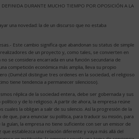
O DEFINIDA DURANTE MUCHO TIEMPO POR OPOSICIÓN A LA
rayar una novedad: la de un discurso que no estaba
esas.- Este cambio significa que abandonan su status de simple
realizadores de un proyecto y, como tales, se convierten en
a no se considera encarrada en una función secundaria de
una competición económica más amplia, lleva su propio
o (Dumézil distingue tres ordenes en la sociedad, el religioso
último tiene tendencia a permanecer silencioso).
smos réplica de la sociedad entera, debe ser gobernada y sus
lítico y de lo religioso. A partir de ahora, la empresa reúne
cuales la obligan a salir de su silencio. Así la progresión de la
o de que, para enunciar su política, para traducir su misión, para
e la guían, la empresa no tiene suficiente con ser un emisor de
z que establezca una relación diferente y vaya más allá del
erigirse en institución, la empresa revela una toma de conciencia,