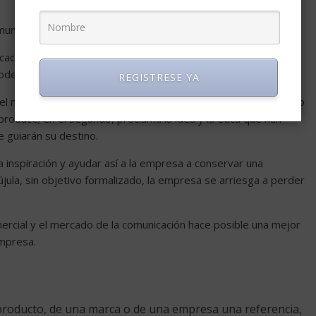
unicación – -Destinatarios.
ación influye en el mercado comercial; como lo han mostrado
(modelo AIDA: atención-interés-deseo-compra)
REGISTRESE YA
el mercado de productos y como la inspiradora de un proyecto
roduce; en el segundo, proclama la idea y la ética que han
e guiarán su destino.
ta inspiración y ayudar así a la empresa a conservar una
újula, sin objetivo formalizado, la empresa se arriesga a perder
mercial y el mercado de la comunicación hace posible una mejor
empresa.
roducto, de una marca o de una empresa una referencia,