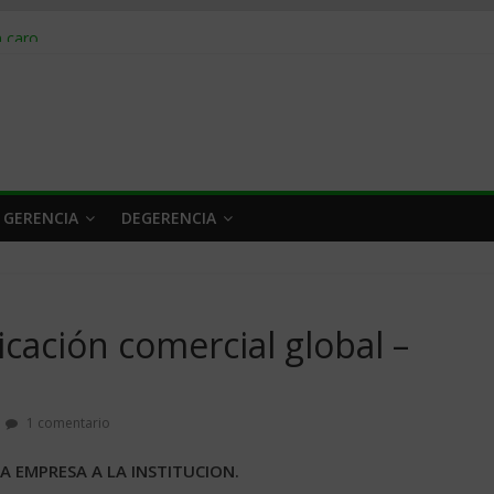
obrar en 2026
n caro
 a tiempo
 qué hacer
rlo y venderle
 GERENCIA
DEGERENCIA
cación comercial global –
1 comentario
A EMPRESA A LA INSTITUCION.