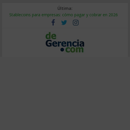
Última:
Stablecoins para empresas: cómo pagar y cobrar en 2026
Despido silencioso: qué es y por qué sale tan caro
IA en selección de personal: cómo auditarla a tiempo
Trabajo forzoso en la cadena de suministro: qué hacer
Mercado hispano de EE. UU.: cómo segmentarlo y venderle