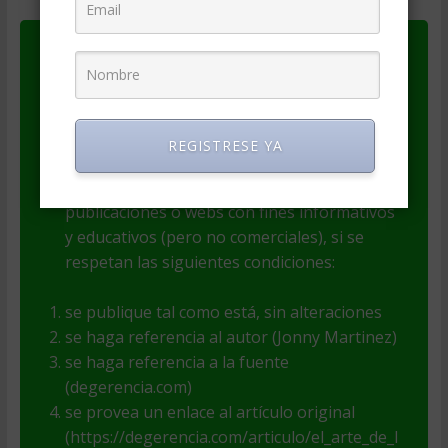
Este artículo es Copyright de su autor(a). El
autor(a) es responsable por el contenido y
las opiniones expresadas, así como de la
legitimidad de su autoría.
REGISTRESE YA
El contenido puede ser incluido en
publicaciones o webs con fines informativos
y educativos (pero no comerciales), si se
respetan las siguientes condiciones:
se publique tal como está, sin alteraciones
se haga referencia al autor (Jonny Martinez)
se haga referencia a la fuente
(degerencia.com)
se provea un enlace al artículo original
(https://degerencia.com/articulo/el_arte_de_l