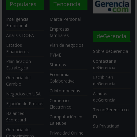
Populares
Tendencia
Inteligencia
Marca Personal
Emocional
Empresas
deGerencia
Análisis DOFA
familiares
Estados
Plan de negocios
Sobre deGerencia
Financieros
PYME
Contactar a
Planificación
Startups
deGerencia
Estratégica
Economia
Escribir en
Gerencia del
Colaborativa
deGerencia
Cambio
Criptomonedas
Aliados
Negocios en USA
deGerencia
Comercio
Fijación de Precios
Electrónico
TecnoGerencia.co
Balanced
m
Computación en
Scorecard
La Nube
Su Privacidad
Gerencia del
Privacidad Online
Conocimiento