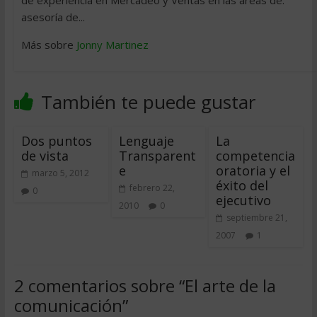
de experiencia en Mercadeo y Ventas en las áreas de:
asesoría de...
Más sobre
Jonny Martinez
También te puede gustar
Dos puntos
Lenguaje
La
de vista
Transparent
competencia
e
oratoria y el
marzo 5, 2012
éxito del
febrero 22,
0
ejecutivo
2010
0
septiembre 21,
2007
1
2 comentarios sobre “
El arte de la
comunicación
”