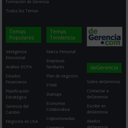
Formación de Gerencia
Todos los Temas
Temas
Temas
Populares
Tendencia
Inteligencia
Marca Personal
Emocional
Empresas
deGerencia
Análisis DOFA
familiares
Estados
Plan de negocios
Sobre deGerencia
Financieros
PYME
Contactar a
Planificación
Startups
deGerencia
Estratégica
Economia
Escribir en
Gerencia del
Colaborativa
deGerencia
Cambio
Criptomonedas
Aliados
Negocios en USA
deGerencia
Comercio