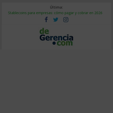
Última:
Stablecoins para empresas: cómo pagar y cobrar en 2026
Despido silencioso: qué es y por qué sale tan caro
IA en selección de personal: cómo auditarla a tiempo
Trabajo forzoso en la cadena de suministro: qué hacer
Mercado hispano de EE. UU.: cómo segmentarlo y venderle