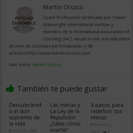
Martin Orozco
Coach Profesional Certificado por Fowler
Wainwright International Institue y
miembro de la International Association of
Coaching (IAC). Ayudo a vivir una vida plena
através de sesiones personalizadas y de
artículos.http://www.martin-orozco.com
Más sobre
Martin Orozco
También te puede gustar
Descubriend
Las metas y
4 pasos para
o el don
La Ley de la
redefinir tus
supremo de
Repulsión:
metas
la vida
¿Sabe cómo
febrero 1,
usarla?
junio 23, 2008
2010
0