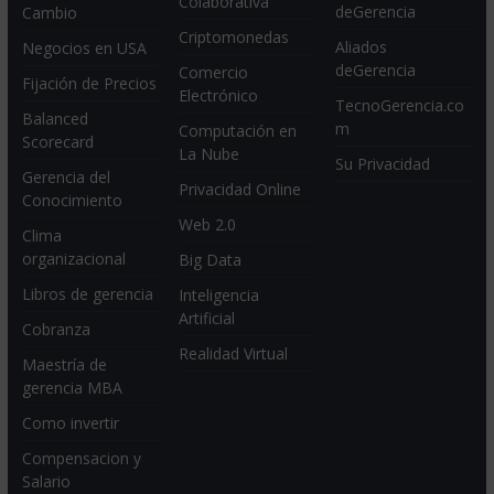
Colaborativa
deGerencia
Cambio
Criptomonedas
Aliados
Negocios en USA
deGerencia
Comercio
Fijación de Precios
Electrónico
TecnoGerencia.co
Balanced
m
Computación en
Scorecard
La Nube
Su Privacidad
Gerencia del
Privacidad Online
Conocimiento
Web 2.0
Clima
organizacional
Big Data
Libros de gerencia
Inteligencia
Artificial
Cobranza
Realidad Virtual
Maestría de
gerencia MBA
Como invertir
Compensacion y
Salario