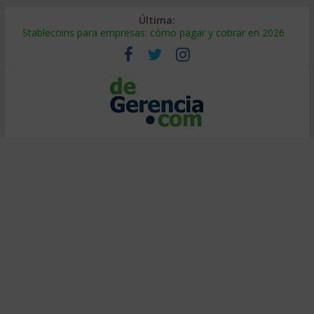
Última:
Stablecoins para empresas: cómo pagar y cobrar en 2026
Despido silencioso: qué es y por qué sale tan caro
IA en selección de personal: cómo auditarla a tiempo
Trabajo forzoso en la cadena de suministro: qué hacer
Mercado hispano de EE. UU.: cómo segmentarlo y venderle