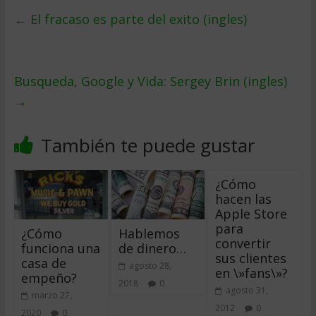
←
El fracaso es parte del exito (ingles)
Busqueda, Google y Vida: Sergey Brin (ingles)
→
También te puede gustar
¿Cómo
hacen las
Apple Store
para
¿Cómo
Hablemos
convertir
funciona una
de dinero…
sus clientes
casa de
agosto 28,
en \»fans\»?
empeño?
2018
0
agosto 31,
marzo 27,
2012
0
2020
0