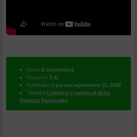
Autor
El economista
Duración
3:42
Publicado el
jueves septiembre 25, 2008
Tema(s)
Comercio y ventas al detal
,
Finanzas Personales