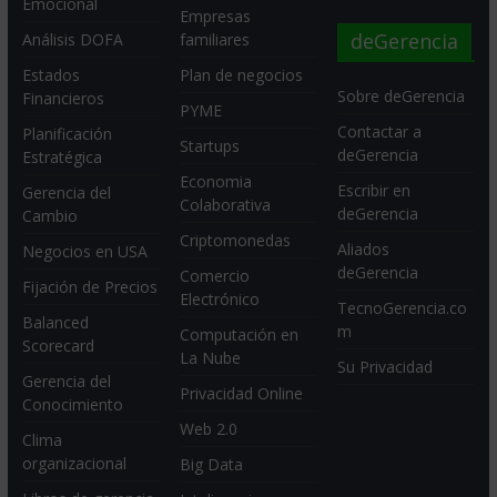
Emocional
Empresas
deGerencia
Análisis DOFA
familiares
Estados
Plan de negocios
Sobre deGerencia
Financieros
PYME
Contactar a
Planificación
Startups
deGerencia
Estratégica
Economia
Escribir en
Gerencia del
Colaborativa
deGerencia
Cambio
Criptomonedas
Aliados
Negocios en USA
deGerencia
Comercio
Fijación de Precios
Electrónico
TecnoGerencia.co
Balanced
m
Computación en
Scorecard
La Nube
Su Privacidad
Gerencia del
Privacidad Online
Conocimiento
Web 2.0
Clima
organizacional
Big Data