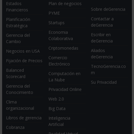
Estados
Plan de negocios
Sobre deGerencia
Financieros
PYME
Contactar a
Planificación
Startups
deGerencia
Estratégica
Economia
Escribir en
Gerencia del
Colaborativa
deGerencia
Cambio
Criptomonedas
Aliados
Negocios en USA
deGerencia
Comercio
Fijación de Precios
Electrónico
TecnoGerencia.co
Balanced
m
Computación en
Scorecard
La Nube
Su Privacidad
Gerencia del
Privacidad Online
Conocimiento
Web 2.0
Clima
organizacional
Big Data
Libros de gerencia
Inteligencia
Artificial
Cobranza
Realidad Virtual