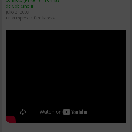
conflicto (Parte 4) – Formas
de Gobierno II
julio 2, 2009
En «Empresas familiares»