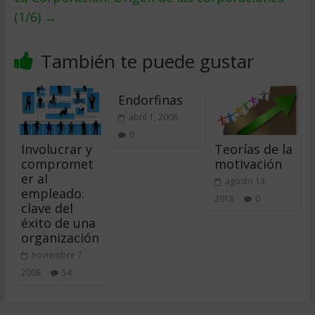
(1/6)
→
También te puede gustar
Endorfinas
abril 1, 2008
0
Involucrar y
Teorías de la
compromet
motivación
er al
agosto 13,
empleado:
2018
0
clave del
éxito de una
organización
noviembre 7,
2008
54