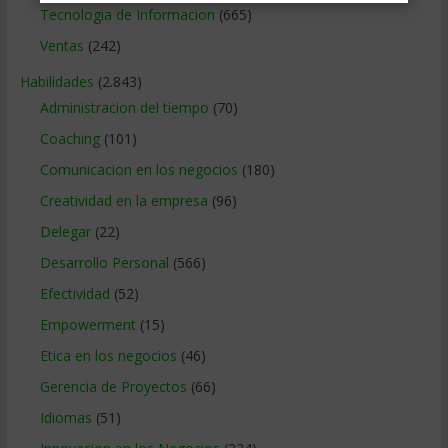
Tecnologia de Informacion
(665)
Ventas
(242)
Habilidades
(2.843)
Administracion del tiempo
(70)
Coaching
(101)
Comunicacion en los negocios
(180)
Creatividad en la empresa
(96)
Delegar
(22)
Desarrollo Personal
(566)
Efectividad
(52)
Empowerment
(15)
Etica en los negocios
(46)
Gerencia de Proyectos
(66)
Idiomas
(51)