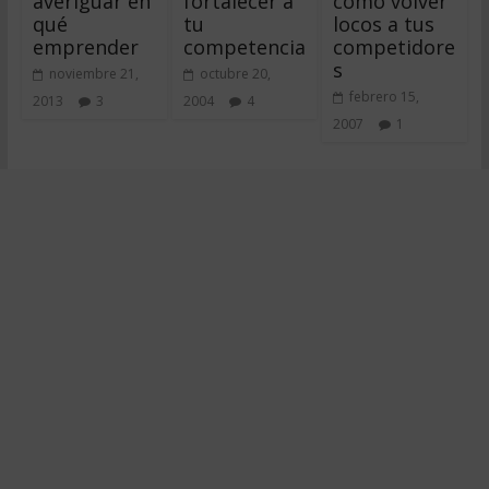
averiguar en
fortalecer a
como volver
qué
tu
locos a tus
emprender
competencia
competidore
s
noviembre 21,
octubre 20,
febrero 15,
2013
3
2004
4
2007
1