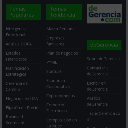
Temas
Temas
Populares
Tendencia
Inteligencia
Marca Personal
Emocional
Empresas
deGerencia
Análisis DOFA
familiares
Estados
Plan de negocios
Sobre deGerencia
Financieros
PYME
Contactar a
Planificación
Startups
deGerencia
Estratégica
Economia
Escribir en
Gerencia del
Colaborativa
deGerencia
Cambio
Criptomonedas
Aliados
Negocios en USA
deGerencia
Comercio
Fijación de Precios
Electrónico
TecnoGerencia.co
Balanced
m
Computación en
Scorecard
La Nube