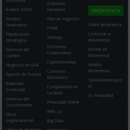
Emocional
Empresas
deGerencia
Análisis DOFA
familiares
Estados
Plan de negocios
Sobre deGerencia
Financieros
PYME
Contactar a
Planificación
Startups
deGerencia
Estratégica
Economia
Escribir en
Gerencia del
Colaborativa
deGerencia
Cambio
Criptomonedas
Aliados
Negocios en USA
deGerencia
Comercio
Fijación de Precios
Electrónico
TecnoGerencia.co
Balanced
m
Computación en
Scorecard
La Nube
Su Privacidad
Gerencia del
Privacidad Online
Conocimiento
Web 2.0
Clima
organizacional
Big Data
Libros de gerencia
Inteligencia