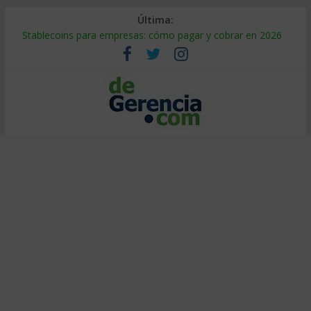
Última:
Stablecoins para empresas: cómo pagar y cobrar en 2026
Despido silencioso: qué es y por qué sale tan caro
IA en selección de personal: cómo auditarla a tiempo
Trabajo forzoso en la cadena de suministro: qué hacer
Mercado hispano de EE. UU.: cómo segmentarlo y venderle