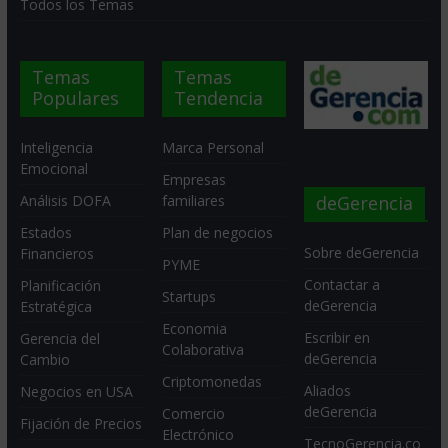
Todos los Temas
Temas
Temas
Populares
Tendencia
Inteligencia
Marca Personal
Emocional
Empresas
deGerencia
Análisis DOFA
familiares
Estados
Plan de negocios
Sobre deGerencia
Financieros
PYME
Contactar a
Planificación
Startups
deGerencia
Estratégica
Economia
Escribir en
Gerencia del
Colaborativa
deGerencia
Cambio
Criptomonedas
Aliados
Negocios en USA
deGerencia
Comercio
Fijación de Precios
Electrónico
TecnoGerencia.co