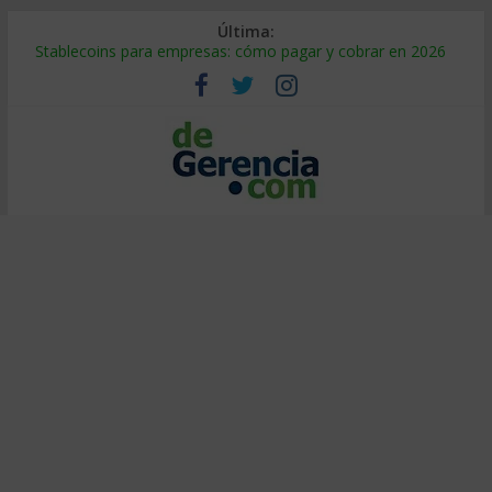
Última:
Stablecoins para empresas: cómo pagar y cobrar en 2026
Despido silencioso: qué es y por qué sale tan caro
IA en selección de personal: cómo auditarla a tiempo
Trabajo forzoso en la cadena de suministro: qué hacer
Mercado hispano de EE. UU.: cómo segmentarlo y venderle