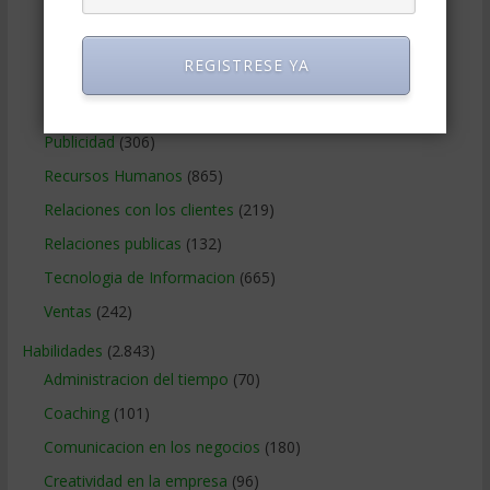
Métodos Gerenciales
(280)
Negocios Internacionales
(2.257)
REGISTRESE YA
Negocios Online
(1.405)
Operaciones y Logística
(172)
Publicidad
(306)
Recursos Humanos
(865)
Relaciones con los clientes
(219)
Relaciones publicas
(132)
Tecnologia de Informacion
(665)
Ventas
(242)
Habilidades
(2.843)
Administracion del tiempo
(70)
Coaching
(101)
Comunicacion en los negocios
(180)
Creatividad en la empresa
(96)