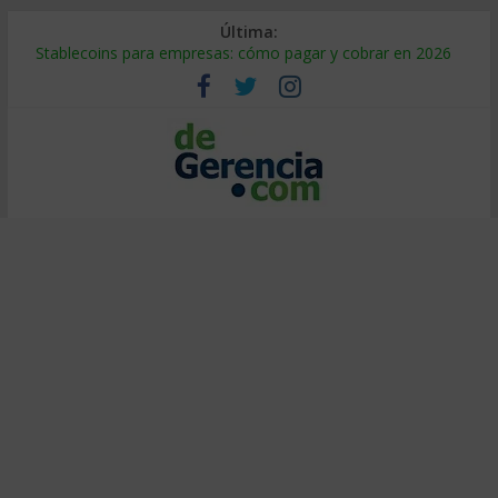
Última:
Stablecoins para empresas: cómo pagar y cobrar en 2026
Despido silencioso: qué es y por qué sale tan caro
IA en selección de personal: cómo auditarla a tiempo
Trabajo forzoso en la cadena de suministro: qué hacer
Mercado hispano de EE. UU.: cómo segmentarlo y venderle