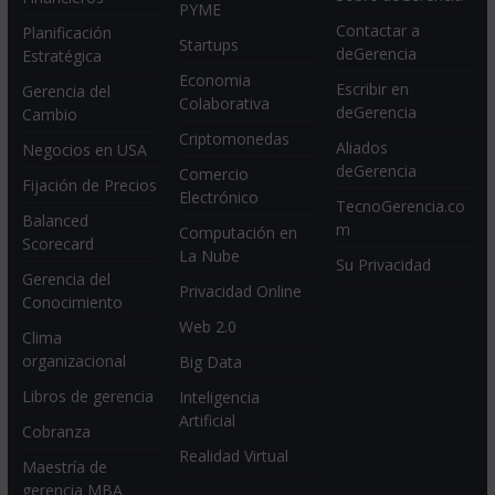
PYME
Contactar a
Planificación
Startups
deGerencia
Estratégica
Economia
Escribir en
Gerencia del
Colaborativa
deGerencia
Cambio
Criptomonedas
Aliados
Negocios en USA
deGerencia
Comercio
Fijación de Precios
Electrónico
TecnoGerencia.co
Balanced
m
Computación en
Scorecard
La Nube
Su Privacidad
Gerencia del
Privacidad Online
Conocimiento
Web 2.0
Clima
organizacional
Big Data
Libros de gerencia
Inteligencia
Artificial
Cobranza
Realidad Virtual
Maestría de
gerencia MBA