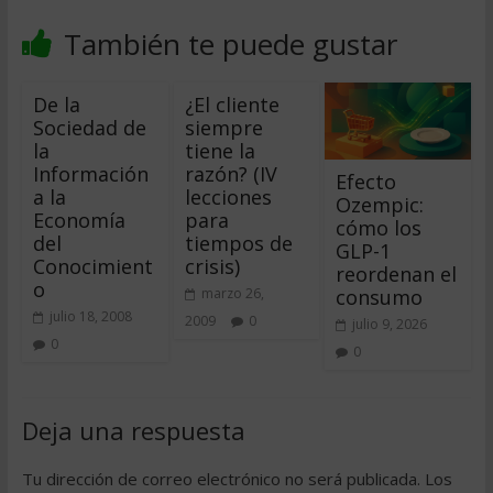
También te puede gustar
De la
¿El cliente
Sociedad de
siempre
la
tiene la
Información
razón? (IV 
Efecto
a la
lecciones
Ozempic:
Economía
para
cómo los
del
tiempos de
GLP-1
Conocimient
crisis)
reordenan el
o
consumo
marzo 26,
julio 18, 2008
2009
0
julio 9, 2026
0
0
Deja una respuesta
Tu dirección de correo electrónico no será publicada.
Los