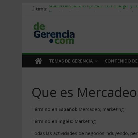
Última:
Stablecoins para empresas: cómo pagar y c
Despido silencioso: qué es y por qué sale ta
IA en selección de personal: cómo auditarla
Trabajo forzoso en la cadena de suministro:
Mercado hispano de EE. UU.: cómo segmenta
TEMAS DE GERENCIA
CONTENIDO DE
Que es Mercadeo
Término en Español:
Mercadeo, marketing
Término en Inglés:
Marketing
Todas las actividades de negocios incluyendo, per