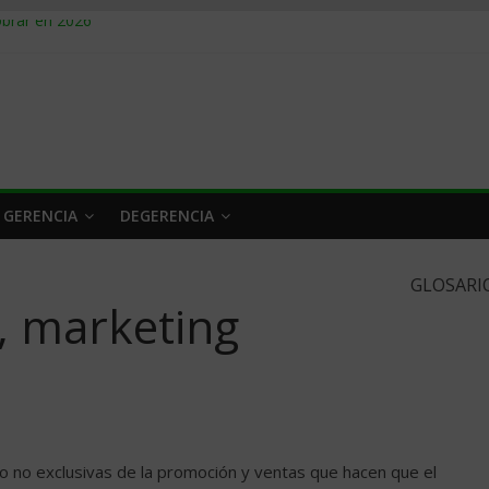
obrar en 2026
n caro
 a tiempo
 qué hacer
rlo y venderle
 GERENCIA
DEGERENCIA
GLOSARI
, marketing
o no exclusivas de la promoción y ventas que hacen que el