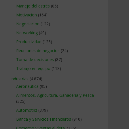
Manejo del estrés
(85)
Motivacion
(164)
Negociacion
(122)
Networking
(49)
Productividad
(123)
Reuniones de negocios
(24)
Toma de decisiones
(87)
Trabajo en equipo
(118)
Industrias
(4.874)
Aeronautica
(95)
Alimentos, Agricultura, Ganaderia y Pesca
(325)
Automotriz
(379)
Banca y Servicios Financieros
(910)
Comercio y ventas al detal
(336)