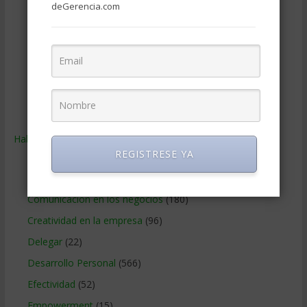
deGerencia.com
Publicidad
(306)
Recursos Humanos
(865)
Relaciones con los clientes
(219)
Relaciones publicas
(132)
Tecnologia de Informacion
(665)
Ventas
(242)
Habilidades
(2.843)
REGISTRESE YA
Administracion del tiempo
(70)
Coaching
(101)
Comunicacion en los negocios
(180)
Creatividad en la empresa
(96)
Delegar
(22)
Desarrollo Personal
(566)
Efectividad
(52)
Empowerment
(15)