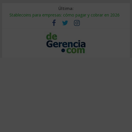
Última:
Stablecoins para empresas: cómo pagar y cobrar en 2026
Despido silencioso: qué es y por qué sale tan caro
IA en selección de personal: cómo auditarla a tiempo
Trabajo forzoso en la cadena de suministro: qué hacer
Mercado hispano de EE. UU.: cómo segmentarlo y venderle