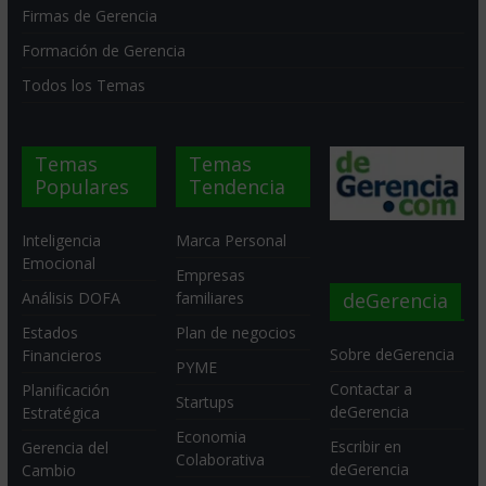
Firmas de Gerencia
Formación de Gerencia
Todos los Temas
Temas
Temas
Populares
Tendencia
Inteligencia
Marca Personal
Emocional
Empresas
deGerencia
Análisis DOFA
familiares
Estados
Plan de negocios
Sobre deGerencia
Financieros
PYME
Contactar a
Planificación
Startups
deGerencia
Estratégica
Economia
Escribir en
Gerencia del
Colaborativa
deGerencia
Cambio