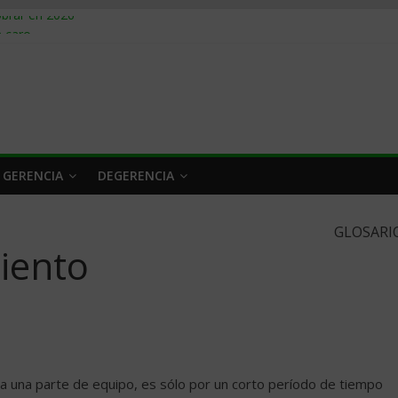
obrar en 2026
n caro
 a tiempo
 qué hacer
rlo y venderle
 GERENCIA
DEGERENCIA
GLOSARI
iento
ta una parte de equipo, es sólo por un corto período de tiempo