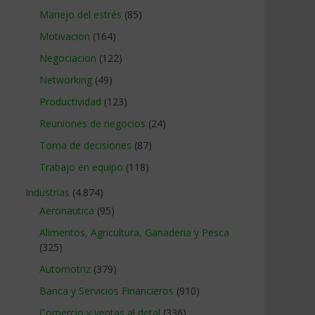
Manejo del estrés
(85)
Motivacion
(164)
Negociacion
(122)
Networking
(49)
Productividad
(123)
Reuniones de negocios
(24)
Toma de decisiones
(87)
Trabajo en equipo
(118)
Industrias
(4.874)
Aeronautica
(95)
Alimentos, Agricultura, Ganaderia y Pesca
(325)
Automotriz
(379)
Banca y Servicios Financieros
(910)
Comercio y ventas al detal
(336)