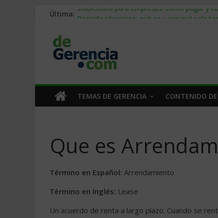
Última:
Stablecoins para empresas: cómo pagar y c
Despido silencioso: qué es y por qué sale ta
IA en selección de personal: cómo auditarla
Trabajo forzoso en la cadena de suministro:
Mercado hispano de EE. UU.: cómo segmenta
TEMAS DE GERENCIA
CONTENIDO DE
Que es Arrendam
Término en Español:
Arrendamiento
Término en Inglés:
Lease
Un acuerdo de renta a largo plazo. Cuando se ren