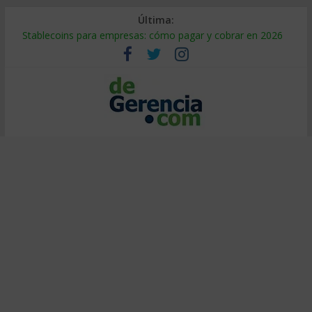
Última:
Stablecoins para empresas: cómo pagar y cobrar en 2026
Despido silencioso: qué es y por qué sale tan caro
IA en selección de personal: cómo auditarla a tiempo
Trabajo forzoso en la cadena de suministro: qué hacer
Mercado hispano de EE. UU.: cómo segmentarlo y venderle