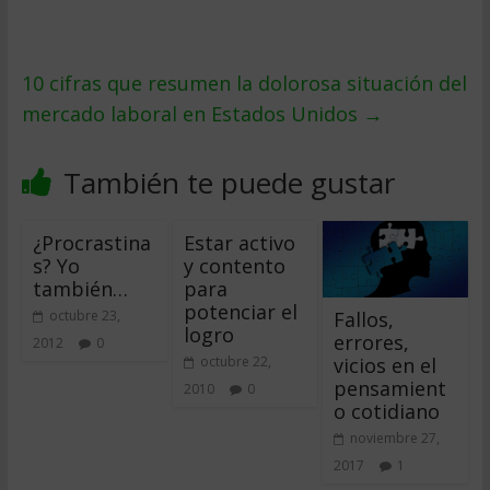
10 cifras que resumen la dolorosa situación del
mercado laboral en Estados Unidos
→
También te puede gustar
¿Procrastina
Estar activo
s? Yo
y contento
también…
para
potenciar el
Fallos,
octubre 23,
logro
errores,
2012
0
vicios en el
octubre 22,
pensamient
2010
0
o cotidiano
noviembre 27,
2017
1