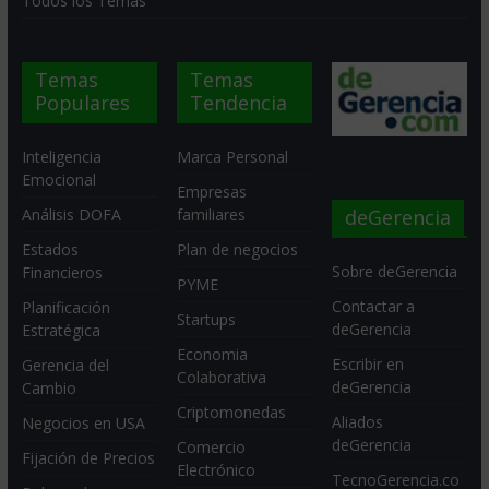
Todos los Temas
Temas
Temas
Populares
Tendencia
Inteligencia
Marca Personal
Emocional
Empresas
deGerencia
Análisis DOFA
familiares
Estados
Plan de negocios
Sobre deGerencia
Financieros
PYME
Contactar a
Planificación
Startups
deGerencia
Estratégica
Economia
Escribir en
Gerencia del
Colaborativa
deGerencia
Cambio
Criptomonedas
Aliados
Negocios en USA
deGerencia
Comercio
Fijación de Precios
Electrónico
TecnoGerencia.co