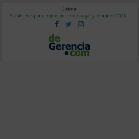
Última:
Stablecoins para empresas: cómo pagar y cobrar en 2026
Despido silencioso: qué es y por qué sale tan caro
IA en selección de personal: cómo auditarla a tiempo
Trabajo forzoso en la cadena de suministro: qué hacer
Mercado hispano de EE. UU.: cómo segmentarlo y venderle