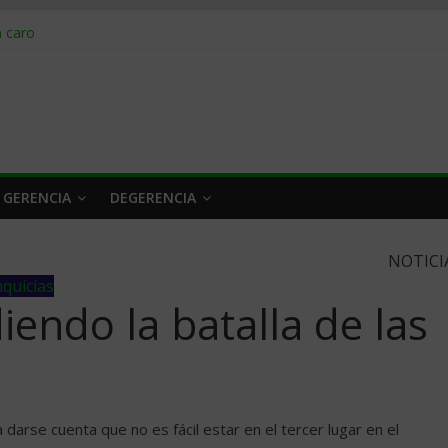
obrar en 2026
n caro
 a tiempo
 qué hacer
rlo y venderle
 GERENCIA
DEGERENCIA
NOTICI
quicias
endo la batalla de las
rse cuenta que no es fácil estar en el tercer lugar en el