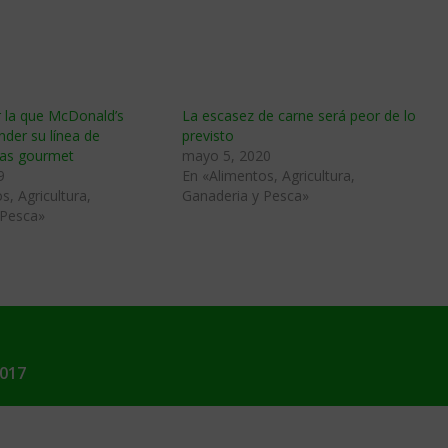
r la que McDonald’s
La escasez de carne será peor de lo
nder su línea de
previsto
as gourmet
mayo 5, 2020
9
En «Alimentos, Agricultura,
s, Agricultura,
Ganaderia y Pesca»
 Pesca»
2017