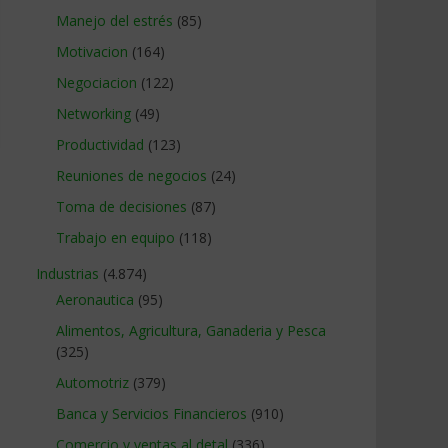
Manejo del estrés
(85)
Motivacion
(164)
Negociacion
(122)
Networking
(49)
Productividad
(123)
Reuniones de negocios
(24)
Toma de decisiones
(87)
Trabajo en equipo
(118)
Industrias
(4.874)
Aeronautica
(95)
Alimentos, Agricultura, Ganaderia y Pesca
(325)
Automotriz
(379)
Banca y Servicios Financieros
(910)
Comercio y ventas al detal
(336)