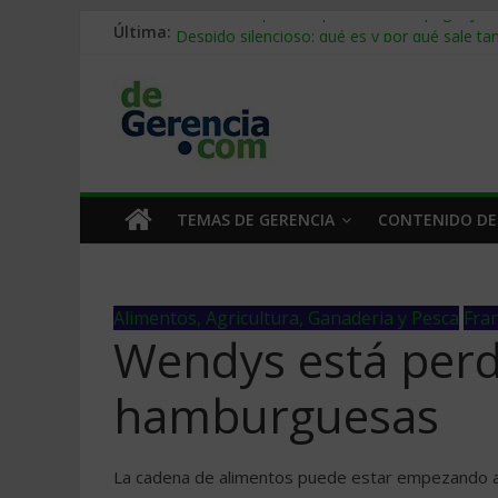
Última:
Stablecoins para empresas: cómo pagar y c
Despido silencioso: qué es y por qué sale ta
IA en selección de personal: cómo auditarla
Trabajo forzoso en la cadena de suministro:
Mercado hispano de EE. UU.: cómo segmenta
TEMAS DE GERENCIA
CONTENIDO DE
Alimentos, Agricultura, Ganaderia y Pesca
Fran
Wendys está perdi
hamburguesas
La cadena de alimentos puede estar empezando a da