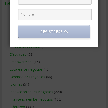
Habilidades
(2.843)
Administracion del tiempo
(70)
Coaching
(101)
Comunicacion en los negocios
(180)
REGISTRESE YA
Creatividad en la empresa
(96)
Delegar
(22)
Desarrollo Personal
(566)
Efectividad
(52)
Empowerment
(15)
Etica en los negocios
(46)
Gerencia de Proyectos
(66)
Idiomas
(51)
Innovacion en los Negocios
(224)
Inteligencia en los negocios
(102)
Liderazgo
(331)