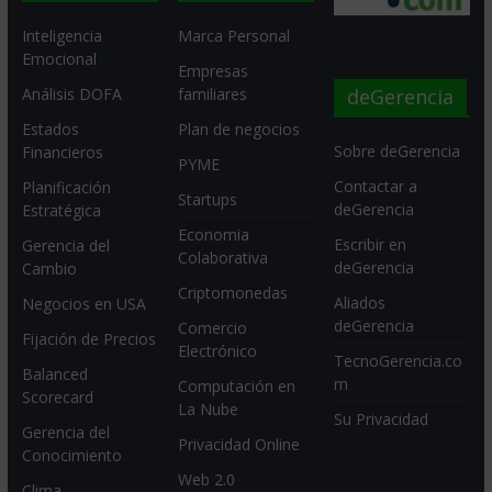
Inteligencia
Marca Personal
Emocional
Empresas
deGerencia
Análisis DOFA
familiares
Estados
Plan de negocios
Sobre deGerencia
Financieros
PYME
Contactar a
Planificación
Startups
deGerencia
Estratégica
Economia
Escribir en
Gerencia del
Colaborativa
deGerencia
Cambio
Criptomonedas
Aliados
Negocios en USA
deGerencia
Comercio
Fijación de Precios
Electrónico
TecnoGerencia.co
Balanced
m
Computación en
Scorecard
La Nube
Su Privacidad
Gerencia del
Privacidad Online
Conocimiento
Web 2.0
Clima