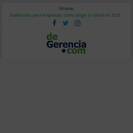
Última:
Stablecoins para empresas: cómo pagar y cobrar en 2026
Despido silencioso: qué es y por qué sale tan caro
IA en selección de personal: cómo auditarla a tiempo
Trabajo forzoso en la cadena de suministro: qué hacer
Mercado hispano de EE. UU.: cómo segmentarlo y venderle