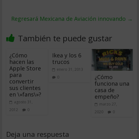
Regresará Mexicana de Aviación innovando
→
También te puede gustar
¿Cómo
Ikea y los 6
hacen las
trucos
Apple Store
enero 31, 2013
para
¿Cómo
0
convertir
funciona una
sus clientes
casa de
en \»fans\»?
empeño?
agosto 31,
marzo 27,
2012
0
2020
0
Deja una respuesta