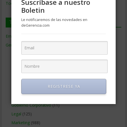
Suscríbase a nuestro
Todos los Temas
Boletin
Le notificaremos de las novedades en
Temas de Gerencia
deGerencia.com
Empresas de Gerencia
(38)
Gerencia
(9.477)
Ciencias Económicas
(80)
Contabilidad
(466)
Educacion Gerencial
(454)
Estrategia Empresarial
(304)
REGISTRESE YA
Finanzas Corporativas
(748)
Gerencia social y ambiental
(223)
Gobierno Corporativo
(11)
Legal
(125)
Marketing
(988)