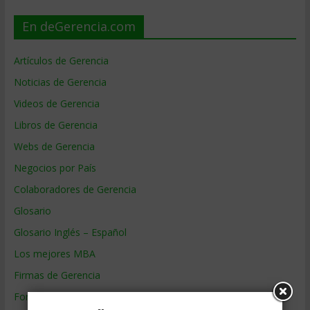
En deGerencia.com
Artículos de Gerencia
Noticias de Gerencia
Videos de Gerencia
Libros de Gerencia
Webs de Gerencia
Negocios por País
Colaboradores de Gerencia
Glosario
Glosario Inglés – Español
Los mejores MBA
Firmas de Gerencia
Formación de Gerencia