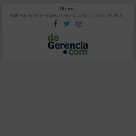
Última:
Stablecoins para empresas: cómo pagar y cobrar en 2026
Despido silencioso: qué es y por qué sale tan caro
IA en selección de personal: cómo auditarla a tiempo
Trabajo forzoso en la cadena de suministro: qué hacer
Mercado hispano de EE. UU.: cómo segmentarlo y venderle