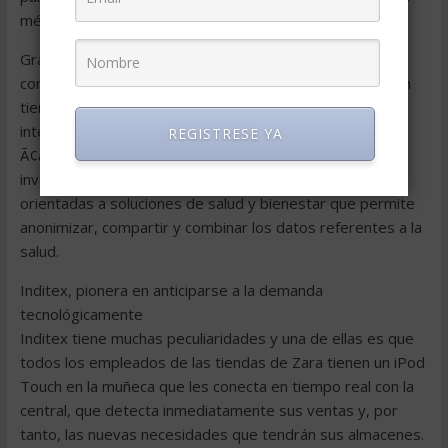
médicos, de salud y bienestar personal.
Gracias a su análisis se espera lograr un mayor
conocimiento de muchas enfermedades y respuestas en
tiempo real, incluso en pacientes crónicos y cuidados
intensivos. La unidad ofrece una plataforma de
REGISTRESE YA
Ã¢â¬ËcloudÃ¢â¬â¢ abierta y segura para médicos,
investigadores, compañías aseguradoras y compañías
orientadas a soluciones de salud y bienestar que permite
anonimizar, compartir y combinar los datos referentes a la
salud.
Inditex, pionera en anticiparse a la demanda
tecnológicamente
Inditex tiene muchas peculiaridades y una de ellas es que
todos los empleados de las tiendas de Zara tienen un iPod
Touch en la muñeca que les conecta en tiempo real con la
central, que detecta inmediatamente sus ventas y, por
tanto, las nuevas necesidades que tendrán sus almacenes.