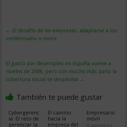
←
El desafío de las empresas: adaptarse a los
«millennials» o morir
El gasto por desempleo en España vuelve a
niveles de 2006, pero con mucho más paro: la
cobertura social se desploma
→
También te puede gustar
Cybergerenc
El camino
Empresario
ia: El reto de
hacia la
móvil
gerenciar la
empresa del
septiembre 3,