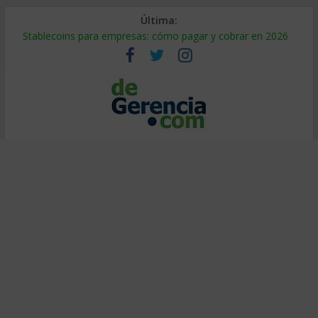
Última:
Stablecoins para empresas: cómo pagar y cobrar en 2026
Despido silencioso: qué es y por qué sale tan caro
IA en selección de personal: cómo auditarla a tiempo
Trabajo forzoso en la cadena de suministro: qué hacer
Mercado hispano de EE. UU.: cómo segmentarlo y venderle