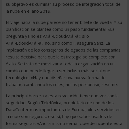
su objetivo es culminar su proceso de integración total de
la nube en el año 2019.
El viaje hacia la nube parece no tener billete de vuelta. Y su
planificación se plantea como un paso fundamental. «La
pregunta ya no es Ã¢â¬ËcloudÃ¢â¬â¢ sí o
Ã¢â¬ËcloudÃ¢â¬â¢ no, sino cómo», asegura Sanz. La
implicación de los consejeros delegados de las compañías
resulta decisiva para que la estrategia se complete con
éxito. Se trata de movilizar a toda la organización en un
cambio que puede llegar a ser incluso más social que
tecnológico. «Hay que diseñar una nueva forma de
trabajar, cambiando los roles, no las personas», resume.
La principal barrera a esta revolución tiene que ver con la
seguridad. Según Telefónica, propietario de uno de los
DataCenter más importantes de Europa, «los servicios en
la nube son seguros, eso sí, hay que saber usarlos de
forma segura». «Ahora mismo ser un ciberdelincuente está