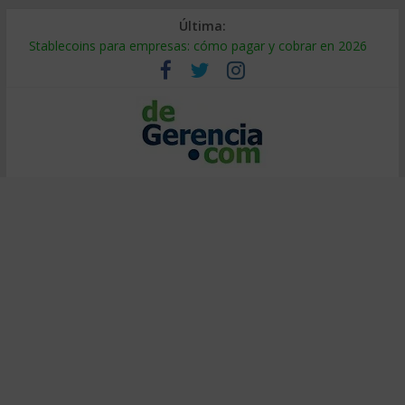
Última:
Stablecoins para empresas: cómo pagar y cobrar en 2026
Despido silencioso: qué es y por qué sale tan caro
IA en selección de personal: cómo auditarla a tiempo
Trabajo forzoso en la cadena de suministro: qué hacer
Mercado hispano de EE. UU.: cómo segmentarlo y venderle