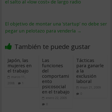
el salto al «low cost» de largo radio
El objetivo de montar una ‘startup’ no debe ser
pegar un pelotazo para venderla
→
También te puede gustar
Japón, las
Las
Tácticas
mujeres en
funciones
para ganarle
el trabajo
del
a la
comportami
exclusión
marzo 11,
ento
laboral
2008
1
psicosocial
mayo 21, 2009
en el trabajo
0
enero 22, 2005
0