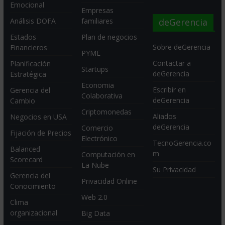
Emocional
Empresas
deGerencia
Análisis DOFA
familiares
Estados
Plan de negocios
Sobre deGerencia
Financieros
PYME
Contactar a
Planificación
Startups
deGerencia
Estratégica
Economia
Escribir en
Gerencia del
Colaborativa
deGerencia
Cambio
Criptomonedas
Aliados
Negocios en USA
deGerencia
Comercio
Fijación de Precios
Electrónico
TecnoGerencia.co
Balanced
m
Computación en
Scorecard
La Nube
Su Privacidad
Gerencia del
Privacidad Online
Conocimiento
Web 2.0
Clima
organizacional
Big Data