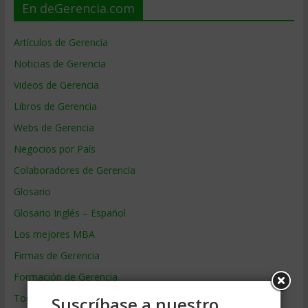
En deGerencia.com
Artículos de Gerencia
Noticias de Gerencia
Videos de Gerencia
Libros de Gerencia
Webs de Gerencia
Negocios por País
Colaboradores de Gerencia
Glosario
Glosario Inglés – Español
Los mejores MBA
Firmas de Gerencia
Formación de Gerencia
Todos los Temas
Suscríbase a nuestro