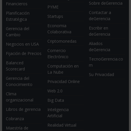
Sobre deGerencia
Financieros
PYME
Contactar a
Planificación
Startups
deGerencia
Estratégica
Economia
Escribir en
Gerencia del
Colaborativa
deGerencia
Cambio
Criptomonedas
Aliados
Negocios en USA
deGerencia
Comercio
Fijación de Precios
Electrónico
TecnoGerencia.co
Balanced
m
Computación en
Scorecard
La Nube
Su Privacidad
Gerencia del
Privacidad Online
Conocimiento
Web 2.0
Clima
organizacional
Big Data
Libros de gerencia
Inteligencia
Artificial
Cobranza
Realidad Virtual
Maestría de