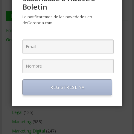
Boletin
Temas de Gerencia
Le notificaremos de las novedades en
deGerencia.com
Empresas de Gerencia
(38)
Gerencia
(9.477)
Ciencias Económicas
(80)
Contabilidad
(466)
Educacion Gerencial
(454)
Estrategia Empresarial
(304)
Finanzas Corporativas
(748)
REGISTRESE YA
Gerencia social y ambiental
(223)
Gobierno Corporativo
(11)
Legal
(125)
Marketing
(988)
Marketing Digital
(247)