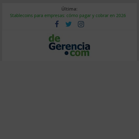
Última:
Stablecoins para empresas: cómo pagar y cobrar en 2026
Despido silencioso: qué es y por qué sale tan caro
IA en selección de personal: cómo auditarla a tiempo
Trabajo forzoso en la cadena de suministro: qué hacer
Mercado hispano de EE. UU.: cómo segmentarlo y venderle