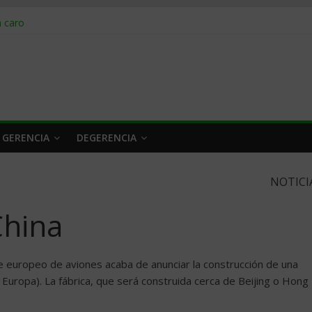
obrar en 2026
n caro
 a tiempo
 qué hacer
rlo y venderle
 GERENCIA
DEGERENCIA
NOTICI
China
te europeo de aviones acaba de anunciar la construcción de una
 Europa). La fábrica, que será construida cerca de Beijing o Hong