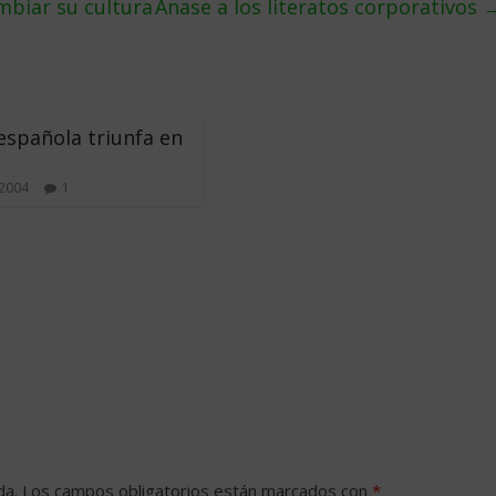
biar su cultura
Ãnase a los literatos corporativos
 española triunfa en
 2004
1
da.
Los campos obligatorios están marcados con
*