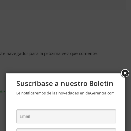
ste navegador para la próxima vez que comente.
Suscríbase a nuestro Boletin
de cómo se procesan los datos de tus comentarios
.
Le notificaremos de las novedades en deGerencia.com