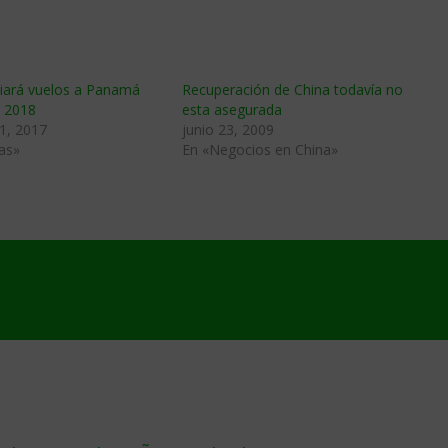
iciará vuelos a Panamá
Recuperación de China todaví­a no
 2018
esta asegurada
1, 2017
junio 23, 2009
as»
En «Negocios en China»