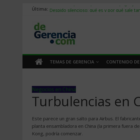
Stablecoins para empresas: cómo pagar y c
Última:
Despido silencioso: qué es y por qué sale ta
IA en selección de personal: cómo auditarla
Trabajo forzoso en la cadena de suministro:
Mercado hispano de EE. UU.: cómo segmenta
TEMAS DE GERENCIA
CONTENIDO DE
Negocios en China
Turbulencias en 
Este parece un gran salto para Airbus. El fabrican
planta ensambladora en China (la primera fuera de
Kong, podría comenzar.