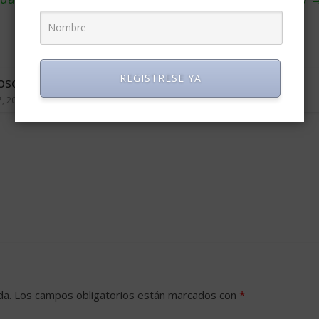
REGISTRESE YA
 oscuro del retiro
Plan sucesoral (humor)
, 2014
0
enero 1, 2008
0
da.
Los campos obligatorios están marcados con
*