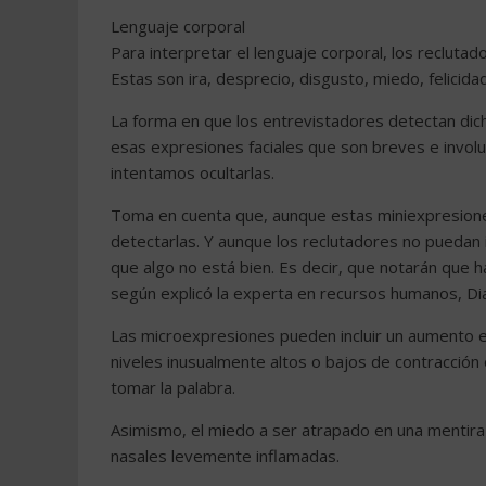
Lenguaje corporal
Para interpretar el lenguaje corporal, los reclut
Estas son ira, desprecio, disgusto, miedo, felicida
La forma en que los entrevistadores detectan dic
esas expresiones faciales que son breves e invol
intentamos ocultarlas.
Toma en cuenta que, aunque estas miniexpresiones
detectarlas. Y aunque los reclutadores no puedan
que algo no está bien. Es decir, que notarán que h
según explicó la experta en recursos humanos, Di
Las microexpresiones pueden incluir un aumento e
niveles inusualmente altos o bajos de contracción 
tomar la palabra.
Asimismo, el miedo a ser atrapado en una mentira t
nasales levemente inflamadas.