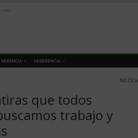
obrar en 2026
n caro
 a tiempo
 qué hacer
rlo y venderle
 GERENCIA
DEGERENCIA
NOTICI
tiras que todos
uscamos trabajo y
as