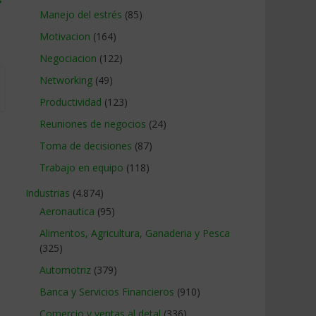
Manejo del estrés
(85)
Motivacion
(164)
Negociacion
(122)
Networking
(49)
Productividad
(123)
Reuniones de negocios
(24)
Toma de decisiones
(87)
Trabajo en equipo
(118)
Industrias
(4.874)
Aeronautica
(95)
Alimentos, Agricultura, Ganaderia y Pesca
(325)
Automotriz
(379)
Banca y Servicios Financieros
(910)
Comercio y ventas al detal
(336)