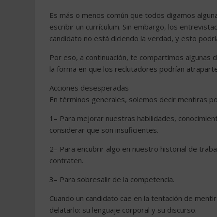
Es más o menos común que todos digamos alguna qu
escribir un currículum. Sin embargo, los entrevi
candidato no está diciendo la verdad, y esto podrí
Por eso, a continuación, te compartimos algunas de
la forma en que los reclutadores podrían atrapart
Acciones desesperadas
En términos generales, solemos decir mentiras por
1– Para mejorar nuestras habilidades, conocimien
considerar que son insuficientes.
2– Para encubrir algo en nuestro historial de trab
contraten.
3– Para sobresalir de la competencia.
Cuando un candidato cae en la tentación de menti
delatarlo: su lenguaje corporal y su discurso.