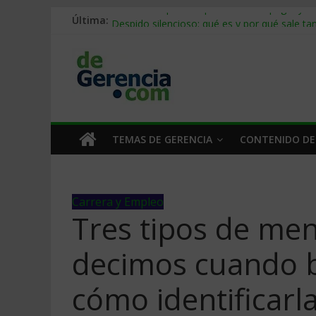
Última:
Stablecoins para empresas: cómo pagar y c
Despido silencioso: qué es y por qué sale ta
IA en selección de personal: cómo auditarla
Trabajo forzoso en la cadena de suministro:
Mercado hispano de EE. UU.: cómo segmenta
TEMAS DE GERENCIA
CONTENIDO DE
Carrera y Empleo
Tres tipos de men
decimos cuando b
cómo identificarl