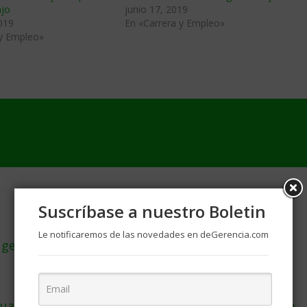
ajo
junio 17, 2019
019
En «Carrera y Empleo»
 y Empleo»
Suscríbase a nuestro Boletin
Le notificaremos de las novedades en deGerencia.com
 gerentes, según Google
uawei perderá 30,000 mdd por bloqueo de Trump