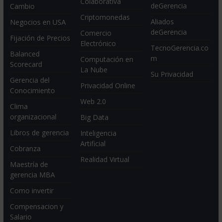
Colaborativa
deGerencia
Cambio
Criptomonedas
Aliados
Negocios en USA
deGerencia
Comercio
Fijación de Precios
Electrónico
TecnoGerencia.co
Balanced
m
Computación en
Scorecard
La Nube
Su Privacidad
Gerencia del
Privacidad Online
Conocimiento
Web 2.0
Clima
organizacional
Big Data
Libros de gerencia
Inteligencia
Artificial
Cobranza
Realidad Virtual
Maestría de
gerencia MBA
Como invertir
Compensacion y
Salario