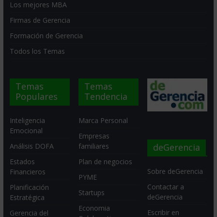
Los mejores MBA
Firmas de Gerencia
Formación de Gerencia
Todos los Temas
Temas
Temas
Populares
Tendencia
Inteligencia
Marca Personal
Emocional
Empresas
deGerencia
Análisis DOFA
familiares
Estados
Plan de negocios
Sobre deGerencia
Financieros
PYME
Contactar a
Planificación
Startups
deGerencia
Estratégica
Economia
Escribir en
Gerencia del