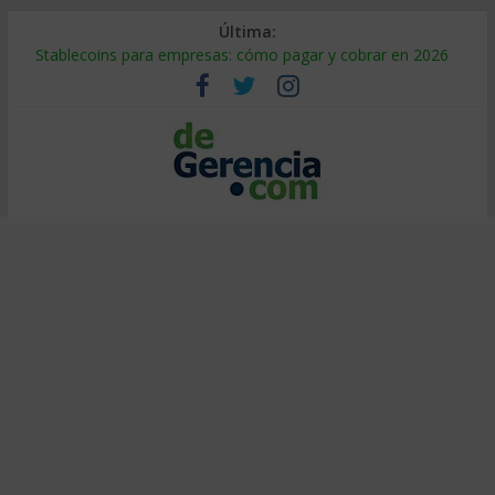
Última:
Stablecoins para empresas: cómo pagar y cobrar en 2026
Despido silencioso: qué es y por qué sale tan caro
IA en selección de personal: cómo auditarla a tiempo
Trabajo forzoso en la cadena de suministro: qué hacer
Mercado hispano de EE. UU.: cómo segmentarlo y venderle