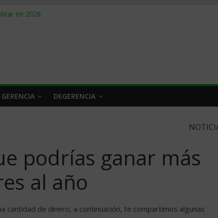
obrar en 2026
n caro
 a tiempo
 qué hacer
rlo y venderle
 GERENCIA
DEGERENCIA
NOTICI
que podrías ganar más
es al año
na cantidad de dinero, a continuación, te compartimos algunas