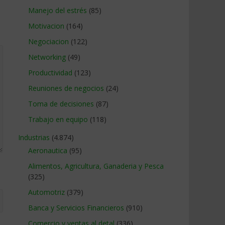
Manejo del estrés
(85)
Motivacion
(164)
Negociacion
(122)
Networking
(49)
Productividad
(123)
Reuniones de negocios
(24)
Toma de decisiones
(87)
Trabajo en equipo
(118)
Industrias
(4.874)
Aeronautica
(95)
Alimentos, Agricultura, Ganaderia y Pesca
(325)
Automotriz
(379)
Banca y Servicios Financieros
(910)
Comercio y ventas al detal
(336)