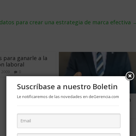
atos para crear una estrategia de marca efectiva
s para ganarle a la
ón laboral
, 2009
0
Suscríbase a nuestro Boletin
Le notificaremos de las novedades en deGerencia.com
Tu trabajo puede estar en
riesgo
enero 17, 2020
0