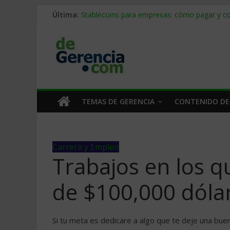
Última:
Stablecoins para empresas: cómo pagar y c
Despido silencioso: qué es y por qué sale ta
IA en selección de personal: cómo auditarla
Trabajo forzoso en la cadena de suministro:
Mercado hispano de EE. UU.: cómo segmenta
TEMAS DE GERENCIA
CONTENIDO DE
Carrera y Empleo
Trabajos en los 
de $100,000 dólar
Si tu meta es dedicare a algo que te deje una bue