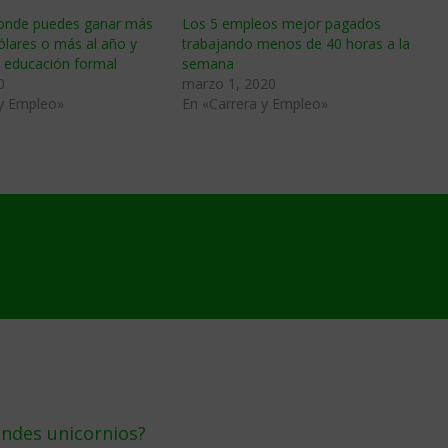
donde puedes ganar más
Los 5 empleos mejor pagados
ólares o más al año y
trabajando menos de 40 horas a la
s educación formal
semana
0
marzo 1, 2020
 y Empleo»
En «Carrera y Empleo»
andes unicornios?