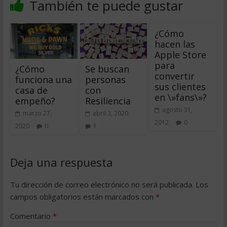
También te puede gustar
¿Cómo
hacen las
Apple Store
para
¿Cómo
Se buscan
convertir
funciona una
personas
sus clientes
casa de
con
en \»fans\»?
empeño?
Resiliencia
agosto 31,
marzo 27,
abril 3, 2020
2012
0
2020
0
1
Deja una respuesta
Tu dirección de correo electrónico no será publicada.
Los
campos obligatorios están marcados con
*
Comentario
*