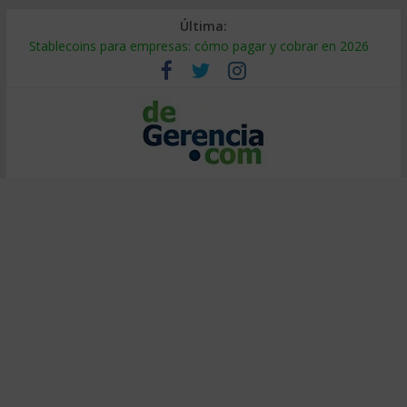
Última:
Stablecoins para empresas: cómo pagar y cobrar en 2026
Despido silencioso: qué es y por qué sale tan caro
IA en selección de personal: cómo auditarla a tiempo
Trabajo forzoso en la cadena de suministro: qué hacer
Mercado hispano de EE. UU.: cómo segmentarlo y venderle