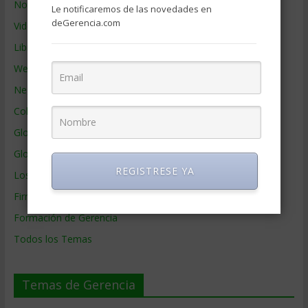
Noticias de Gerencia
Le notificaremos de las novedades en
deGerencia.com
Videos de Gerencia
Libros de Gerencia
Webs de Gerencia
Negocios por País
Colaboradores de Gerencia
Glosario
Glosario Inglés – Español
REGISTRESE YA
Los mejores MBA
Firmas de Gerencia
Formación de Gerencia
Todos los Temas
Temas de Gerencia