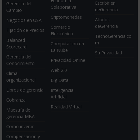
Economia
Escribir en
Gerencia del
Colaborativa
deGerencia
Cambio
Criptomonedas
Aliados
Negocios en USA
deGerencia
Comercio
Fijación de Precios
Electrónico
TecnoGerencia.co
Balanced
m
Computación en
Scorecard
La Nube
Su Privacidad
Gerencia del
Privacidad Online
Conocimiento
Web 2.0
Clima
organizacional
Big Data
Libros de gerencia
Inteligencia
Artificial
Cobranza
Realidad Virtual
Maestría de
gerencia MBA
Como invertir
Compensacion y