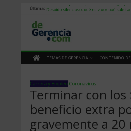
Última:
Stablecoins para empresas: cómo pagar y c
Despido silencioso: qué es y por qué sale ta
IA en selección de personal: cómo auditarla
Trabajo forzoso en la cadena de suministro:
Mercado hispano de EE. UU.: cómo segmenta
TEMAS DE GERENCIA
CONTENIDO DE
Carrera y Empleo
Coronavirus
Terminar con los
beneficio extra p
gravemente a 20 