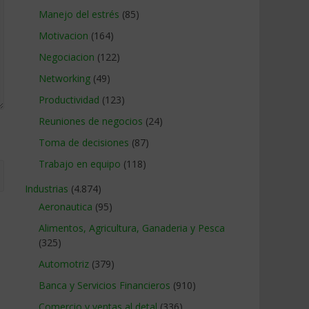
Manejo del estrés
(85)
Motivacion
(164)
Negociacion
(122)
Networking
(49)
Productividad
(123)
Reuniones de negocios
(24)
Toma de decisiones
(87)
Trabajo en equipo
(118)
Industrias
(4.874)
Aeronautica
(95)
Alimentos, Agricultura, Ganaderia y Pesca
(325)
Automotriz
(379)
Banca y Servicios Financieros
(910)
Comercio y ventas al detal
(336)