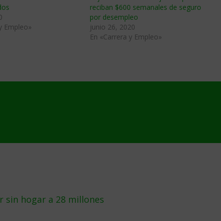
dos
reciban $600 semanales de seguro
0
por desempleo
 y Empleo»
junio 26, 2020
En «Carrera y Empleo»
r sin hogar a 28 millones