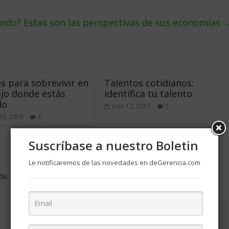
ondo? Estas son las perspectivas de sus economías
s para sobrevivir en
Talentos cotidianos:
ajo donde estás
identifica tu talento
do
julio 12, 2010
1
20, 2010
0
Suscríbase a nuestro Boletin
Le notificaremos de las novedades en deGerencia.com
da.
Los campos obligatorios están marcados con
*