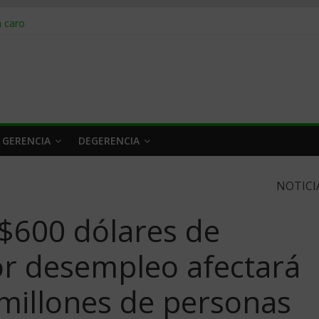
obrar en 2026
n caro
 a tiempo
 qué hacer
rlo y venderle
 GERENCIA
DEGERENCIA
NOTICI
 $600 dólares de
or desempleo afectará
millones de personas