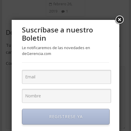
febrero 26,
2019
1
Suscríbase a nuestro
Deja una respuesta
Boletin
Tu dirección de correo electrónico no será publicada.
Los
Le notificaremos de las novedades en
campos obligatorios están marcados con
*
deGerencia.com
Comentario
*
REGISTRESE YA