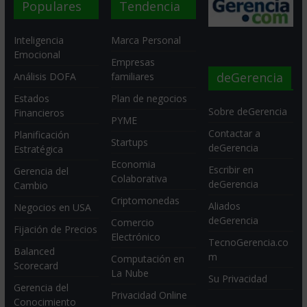
Populares
Tendencia
Inteligencia
Marca Personal
Emocional
Empresas
deGerencia
Análisis DOFA
familiares
Estados
Plan de negocios
Sobre deGerencia
Financieros
PYME
Contactar a
Planificación
Startups
deGerencia
Estratégica
Economia
Escribir en
Gerencia del
Colaborativa
deGerencia
Cambio
Criptomonedas
Aliados
Negocios en USA
deGerencia
Comercio
Fijación de Precios
Electrónico
TecnoGerencia.co
Balanced
m
Computación en
Scorecard
La Nube
Su Privacidad
Gerencia del
Privacidad Online
Conocimiento