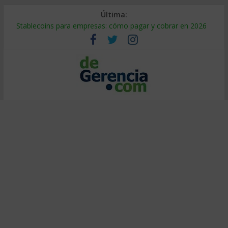
Última:
Stablecoins para empresas: cómo pagar y cobrar en 2026
Despido silencioso: qué es y por qué sale tan caro
IA en selección de personal: cómo auditarla a tiempo
Trabajo forzoso en la cadena de suministro: qué hacer
Mercado hispano de EE. UU.: cómo segmentarlo y venderle