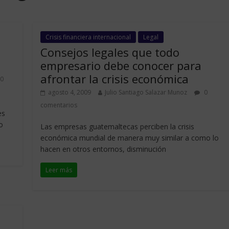
Crisis financiera internacional
Legal
e
Consejos legales que todo
empresario debe conocer para
afrontar la crisis económica
0
agosto 4, 2009
Julio Santiago Salazar Munoz
0
comentarios
es
o
Las empresas guatemaltecas perciben la crisis
económica mundial de manera muy similar a como lo
hacen en otros entornos, disminución
Leer más