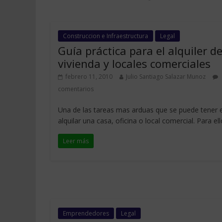
Construccion e Infraestructura
Legal
Guía práctica para el alquiler d
vivienda y locales comerciales
febrero 11, 2010
Julio Santiago Salazar Munoz
comentarios
Una de las tareas mas arduas que se puede tener 
alquilar una casa, oficina o local comercial. Para ell
Leer más
Emprendedores
Legal