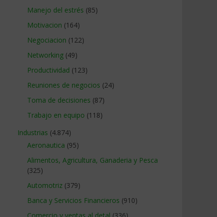
Manejo del estrés
(85)
Motivacion
(164)
Negociacion
(122)
Networking
(49)
Productividad
(123)
Reuniones de negocios
(24)
Toma de decisiones
(87)
Trabajo en equipo
(118)
Industrias
(4.874)
Aeronautica
(95)
Alimentos, Agricultura, Ganaderia y Pesca
(325)
Automotriz
(379)
Banca y Servicios Financieros
(910)
Comercio y ventas al detal
(336)