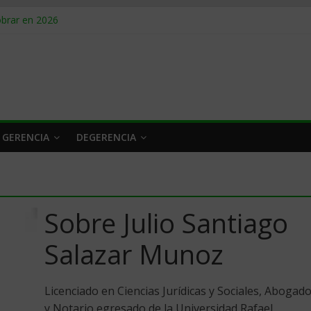
obrar en 2026
n caro
 a tiempo
 qué hacer
rlo y venderle
 GERENCIA
DEGERENCIA
Sobre Julio Santiago
Salazar Munoz
Licenciado en Ciencias Jurídicas y Sociales, Abogad
y Notario egresado de la Universidad Rafael