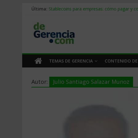
Última:
Stablecoins para empresas: cómo pagar y c
Despido silencioso: qué es y por qué sale ta
IA en selección de personal: cómo auditarla
Trabajo forzoso en la cadena de suministro:
Mercado hispano de EE. UU.: cómo segmenta
TEMAS DE GERENCIA
CONTENIDO DE
Autor:
Julio Santiago Salazar Munoz