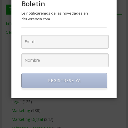
Boletin
Temas de Gerencia
Le notificaremos de las novedades en
deGerencia.com
Empresas de Gerencia
(38)
Gerencia
(9.477)
Ciencias Económicas
(80)
Contabilidad
(466)
Educacion Gerencial
(454)
Estrategia Empresarial
(304)
Finanzas Corporativas
(748)
REGISTRESE YA
Gerencia social y ambiental
(223)
Gobierno Corporativo
(11)
Legal
(125)
Marketing
(988)
Marketing Digital
(247)