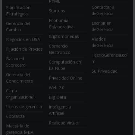
PYME
Contactar a
Planificación
Startups
deGerencia
Estratégica
Economia
Escribir en
Gerencia del
Colaborativa
deGerencia
Cambio
Criptomonedas
Aliados
Negocios en USA
deGerencia
Comercio
Fijación de Precios
Electrónico
TecnoGerencia.co
Balanced
m
Computación en
Scorecard
La Nube
Su Privacidad
Gerencia del
Privacidad Online
Conocimiento
Web 2.0
Clima
organizacional
Big Data
Libros de gerencia
Inteligencia
Artificial
Cobranza
Realidad Virtual
Maestría de
gerencia MBA