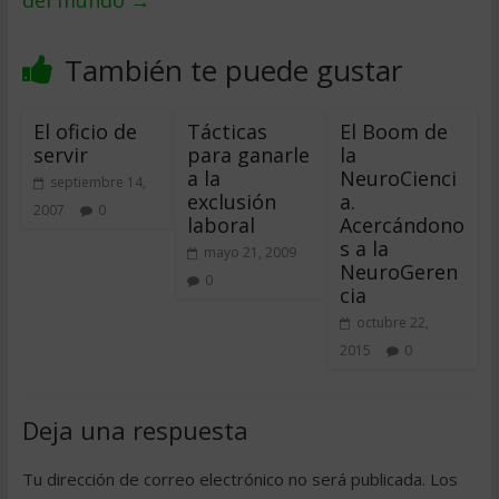
del mundo
→
También te puede gustar
El oficio de
Tácticas
El Boom de
servir
para ganarle
la
a la
NeuroCienci
septiembre 14,
exclusión
a.
2007
0
laboral
Acercándono
s a la
mayo 21, 2009
NeuroGeren
0
cia
octubre 22,
2015
0
Deja una respuesta
Tu dirección de correo electrónico no será publicada.
Los