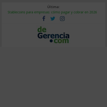
Última:
Stablecoins para empresas: cómo pagar y cobrar en 2026
Despido silencioso: qué es y por qué sale tan caro
IA en selección de personal: cómo auditarla a tiempo
Trabajo forzoso en la cadena de suministro: qué hacer
Mercado hispano de EE. UU.: cómo segmentarlo y venderle