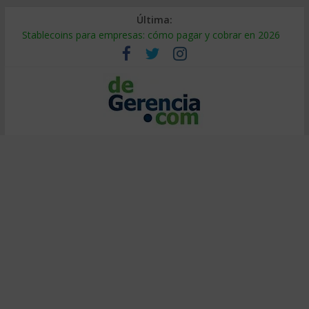
Última:
Stablecoins para empresas: cómo pagar y cobrar en 2026
Despido silencioso: qué es y por qué sale tan caro
IA en selección de personal: cómo auditarla a tiempo
Trabajo forzoso en la cadena de suministro: qué hacer
Mercado hispano de EE. UU.: cómo segmentarlo y venderle