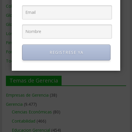
Colaboradores de Gerencia
Glosario
Glosario Inglés – Español
Los mejores MBA
Firmas de Gerencia
Formación de Gerencia
REGISTRESE YA
Todos los Temas
Temas de Gerencia
Empresas de Gerencia
(38)
Gerencia
(9.477)
Ciencias Económicas
(80)
Contabilidad
(466)
Educacion Gerencial
(454)