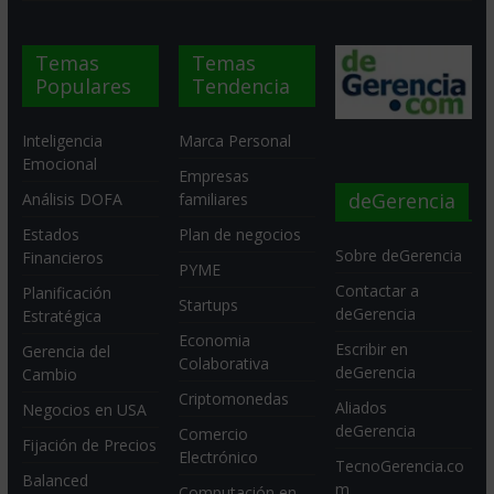
Temas
Temas
Populares
Tendencia
Inteligencia
Marca Personal
Emocional
Empresas
deGerencia
Análisis DOFA
familiares
Estados
Plan de negocios
Sobre deGerencia
Financieros
PYME
Contactar a
Planificación
Startups
deGerencia
Estratégica
Economia
Escribir en
Gerencia del
Colaborativa
deGerencia
Cambio
Criptomonedas
Aliados
Negocios en USA
deGerencia
Comercio
Fijación de Precios
Electrónico
TecnoGerencia.co
Balanced
m
Computación en