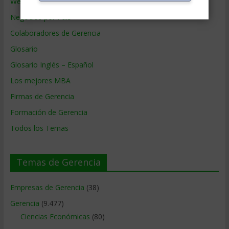
Webs de Gerencia
Negocios por País
Colaboradores de Gerencia
Glosario
Glosario Inglés – Español
Los mejores MBA
Firmas de Gerencia
Formación de Gerencia
Todos los Temas
Temas de Gerencia
Empresas de Gerencia
(38)
Gerencia
(9.477)
Ciencias Económicas
(80)