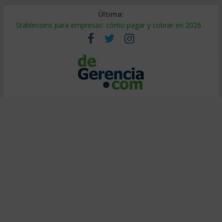
Última:
Stablecoins para empresas: cómo pagar y cobrar en 2026
Despido silencioso: qué es y por qué sale tan caro
IA en selección de personal: cómo auditarla a tiempo
Trabajo forzoso en la cadena de suministro: qué hacer
Mercado hispano de EE. UU.: cómo segmentarlo y venderle