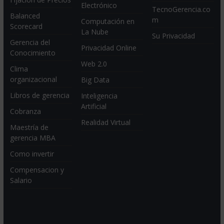
Electrónico
TecnoGerencia.co
Balanced
m
Computación en
Scorecard
La Nube
Su Privacidad
Gerencia del
Privacidad Online
Conocimiento
Web 2.0
Clima
organizacional
Big Data
Libros de gerencia
Inteligencia
Artificial
Cobranza
Realidad Virtual
Maestría de
gerencia MBA
Como invertir
Compensacion y
Salario