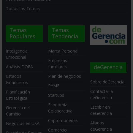
Todos los Temas
Temas
Temas
Populares
Tendencia
Inteligencia
Marca Personal
Emocional
Empresas
deGerencia
Análisis DOFA
familiares
Estados
Plan de negocios
Sobre deGerencia
Financieros
PYME
Contactar a
Planificación
Startups
deGerencia
Estratégica
Economia
Escribir en
Gerencia del
Colaborativa
deGerencia
Cambio
Criptomonedas
Aliados
Negocios en USA
deGerencia
Comercio
Fijación de Precios