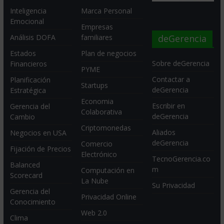
Inteligencia
Marca Personal
Emocional
Empresas
deGerencia
Análisis DOFA
familiares
Estados
Plan de negocios
Sobre deGerencia
Financieros
PYME
Contactar a
Planificación
Startups
deGerencia
Estratégica
Economia
Escribir en
Gerencia del
Colaborativa
deGerencia
Cambio
Criptomonedas
Aliados
Negocios en USA
deGerencia
Comercio
Fijación de Precios
Electrónico
TecnoGerencia.co
Balanced
m
Computación en
Scorecard
La Nube
Su Privacidad
Gerencia del
Privacidad Online
Conocimiento
Web 2.0
Clima