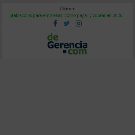
Última:
Stablecoins para empresas: cómo pagar y cobrar en 2026
Despido silencioso: qué es y por qué sale tan caro
IA en selección de personal: cómo auditarla a tiempo
Trabajo forzoso en la cadena de suministro: qué hacer
Mercado hispano de EE. UU.: cómo segmentarlo y venderle