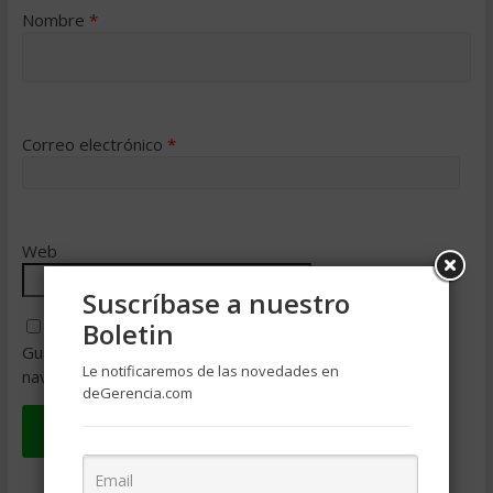
Nombre
*
Correo electrónico
*
Web
Suscríbase a nuestro
Boletin
Guarda mi nombre, correo electrónico y web en este
Le notificaremos de las novedades en
navegador para la próxima vez que comente.
deGerencia.com