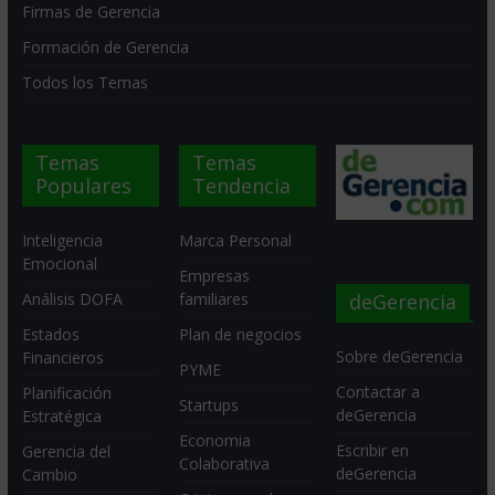
Firmas de Gerencia
Formación de Gerencia
Todos los Temas
Temas
Temas
Populares
Tendencia
Inteligencia
Marca Personal
Emocional
Empresas
deGerencia
Análisis DOFA
familiares
Estados
Plan de negocios
Sobre deGerencia
Financieros
PYME
Contactar a
Planificación
Startups
deGerencia
Estratégica
Economia
Escribir en
Gerencia del
Colaborativa
deGerencia
Cambio