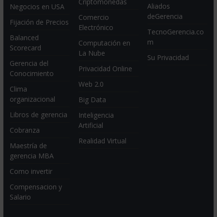
Criptomonedas
Aliados
Negocios en USA
deGerencia
Comercio
Fijación de Precios
Electrónico
TecnoGerencia.co
Balanced
m
Computación en
Scorecard
La Nube
Su Privacidad
Gerencia del
Privacidad Online
Conocimiento
Web 2.0
Clima
organizacional
Big Data
Libros de gerencia
Inteligencia
Artificial
Cobranza
Realidad Virtual
Maestría de
gerencia MBA
Como invertir
Compensacion y
Salario