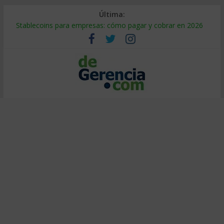
Última:
Stablecoins para empresas: cómo pagar y cobrar en 2026
Despido silencioso: qué es y por qué sale tan caro
IA en selección de personal: cómo auditarla a tiempo
Trabajo forzoso en la cadena de suministro: qué hacer
Mercado hispano de EE. UU.: cómo segmentarlo y venderle