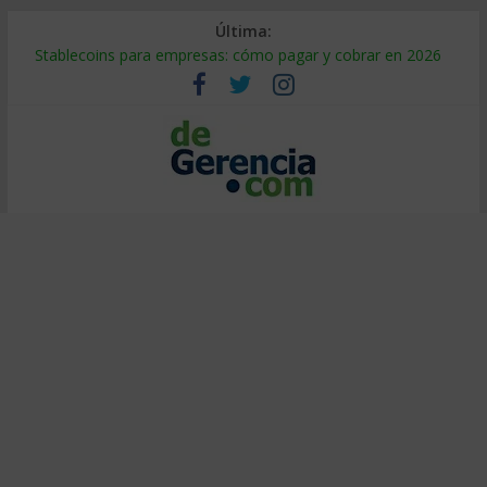
Última:
Stablecoins para empresas: cómo pagar y cobrar en 2026
Despido silencioso: qué es y por qué sale tan caro
IA en selección de personal: cómo auditarla a tiempo
Trabajo forzoso en la cadena de suministro: qué hacer
Mercado hispano de EE. UU.: cómo segmentarlo y venderle