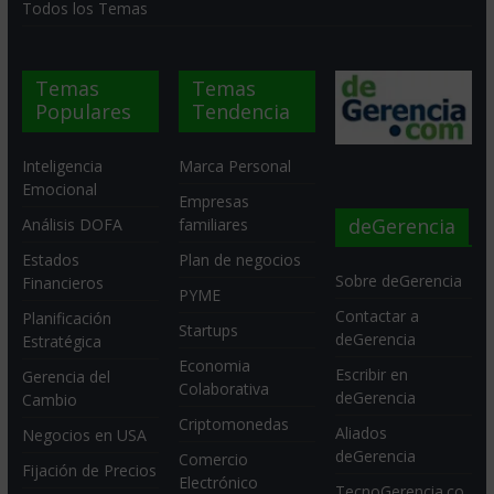
Todos los Temas
Temas
Temas
Populares
Tendencia
Inteligencia
Marca Personal
Emocional
Empresas
deGerencia
Análisis DOFA
familiares
Estados
Plan de negocios
Sobre deGerencia
Financieros
PYME
Contactar a
Planificación
Startups
deGerencia
Estratégica
Economia
Escribir en
Gerencia del
Colaborativa
deGerencia
Cambio
Criptomonedas
Aliados
Negocios en USA
deGerencia
Comercio
Fijación de Precios
Electrónico
TecnoGerencia.co