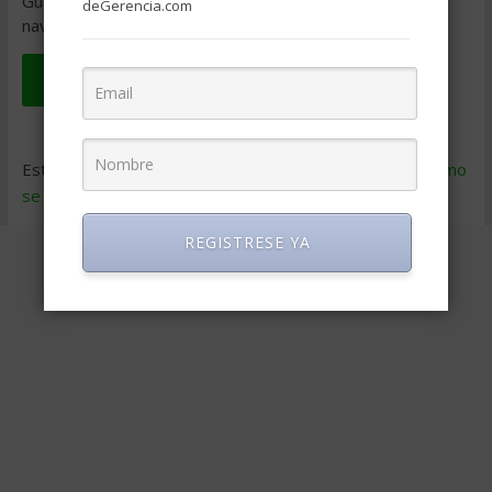
Guarda mi nombre, correo electrónico y web en este
deGerencia.com
navegador para la próxima vez que comente.
Este sitio usa Akismet para reducir el spam.
Aprende cómo
se procesan los datos de tus comentarios
.
REGISTRESE YA