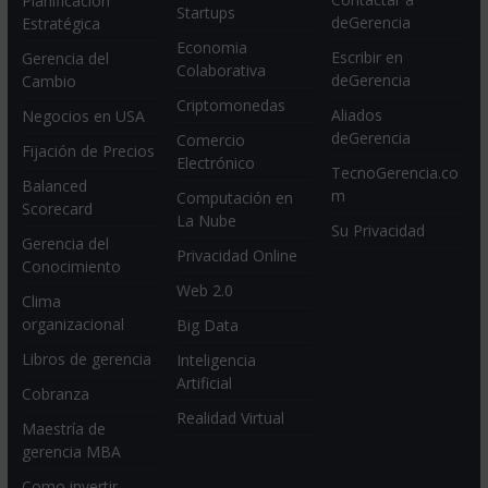
Planificación
Startups
deGerencia
Estratégica
Economia
Escribir en
Gerencia del
Colaborativa
deGerencia
Cambio
Criptomonedas
Aliados
Negocios en USA
deGerencia
Comercio
Fijación de Precios
Electrónico
TecnoGerencia.co
Balanced
m
Computación en
Scorecard
La Nube
Su Privacidad
Gerencia del
Privacidad Online
Conocimiento
Web 2.0
Clima
organizacional
Big Data
Libros de gerencia
Inteligencia
Artificial
Cobranza
Realidad Virtual
Maestría de
gerencia MBA
Como invertir