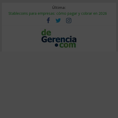
Última:
Stablecoins para empresas: cómo pagar y cobrar en 2026
Despido silencioso: qué es y por qué sale tan caro
IA en selección de personal: cómo auditarla a tiempo
Trabajo forzoso en la cadena de suministro: qué hacer
Mercado hispano de EE. UU.: cómo segmentarlo y venderle