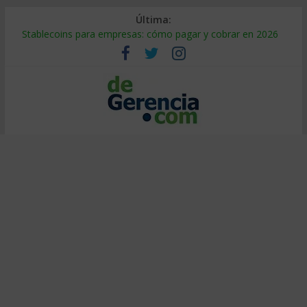
Última:
Stablecoins para empresas: cómo pagar y cobrar en 2026
Despido silencioso: qué es y por qué sale tan caro
IA en selección de personal: cómo auditarla a tiempo
Trabajo forzoso en la cadena de suministro: qué hacer
Mercado hispano de EE. UU.: cómo segmentarlo y venderle