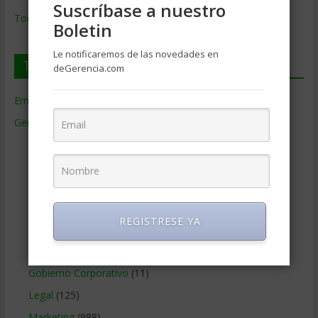
Suscríbase a nuestro
Todos los Temas
Boletin
Le notificaremos de las novedades en
Temas de Gerencia
deGerencia.com
Empresas de Gerencia
(38)
Gerencia
(9.477)
Ciencias Económicas
(80)
Contabilidad
(466)
Educacion Gerencial
(454)
Estrategia Empresarial
(304)
REGISTRESE YA
Finanzas Corporativas
(748)
Gerencia social y ambiental
(223)
Gobierno Corporativo
(11)
Legal
(125)
Marketing
(988)