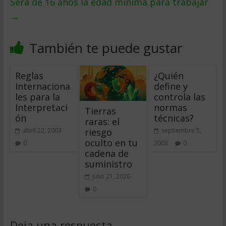
Sera de 16 años la edad mí­nima para trabajar
→
También te puede gustar
Reglas
¿Quién
Internaciona
define y
les para la
controla las
Interpretaci
normas
Tierras
ón
técnicas?
raras: el
riesgo
abril 22, 2003
septiembre 5,
oculto en tu
0
2003
0
cadena de
suministro
julio 21, 2026
0
Deja una respuesta