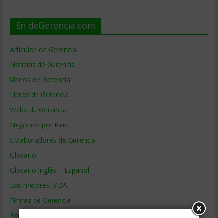
En deGerencia.com
Artículos de Gerencia
Noticias de Gerencia
Videos de Gerencia
Libros de Gerencia
Webs de Gerencia
Negocios por País
Colaboradores de Gerencia
Glosario
Glosario Inglés – Español
Los mejores MBA
Firmas de Gerencia
Formación de Gerencia