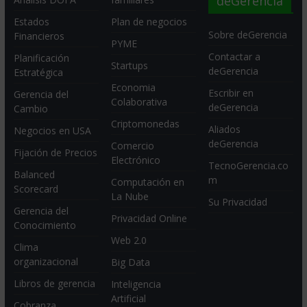
deGerencia
Estados
Plan de negocios
Sobre deGerencia
Financieros
PYME
Contactar a
Planificación
Startups
deGerencia
Estratégica
Economia
Escribir en
Gerencia del
Colaborativa
deGerencia
Cambio
Criptomonedas
Aliados
Negocios en USA
deGerencia
Comercio
Fijación de Precios
Electrónico
TecnoGerencia.co
Balanced
m
Computación en
Scorecard
La Nube
Su Privacidad
Gerencia del
Privacidad Online
Conocimiento
Web 2.0
Clima
organizacional
Big Data
Libros de gerencia
Inteligencia
Artificial
Cobranza