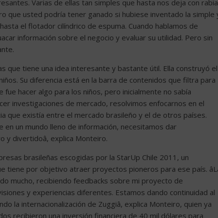
esantes. Varias de ellas tan simples que hasta nos deja con rabia
ro que usted podría tener ganado si hubiese inventado la simple 
l y hasta el flotador cilíndrico de espuma. Cuando hablamos de
r información sobre el negocio y evaluar su utilidad. Pero sin
ante.
 que tiene una idea interesante y bastante útil. Ella construyó el
iños. Su diferencia está en la barra de contenidos que filtra para
mpre fue hacer algo para los niños, pero inicialmente no sabía
er investigaciones de mercado, resolvimos enfocarnos en el
a que existía entre el mercado brasileño y el de otros países.
ue en un mundo lleno de información, necesitamos dar
y divertidoâ, explica Monteiro.
mpresas brasileñas escogidas por la StarUp Chile 2011, un
e tiene por objetivo atraer proyectos pioneros para ese país. âL
endo mucho, recibiendo feedbacks sobre mi proyecto de
visiones y experiencias diferentes. Estamos dando continuidad al
do la internacionalización de Zuggiâ, explica Monteiro, quien ya
dos recibieron una inversión financiera de 40 mil dólares para