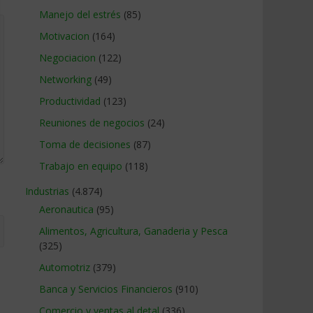
Manejo del estrés
(85)
Motivacion
(164)
Negociacion
(122)
Networking
(49)
Productividad
(123)
Reuniones de negocios
(24)
Toma de decisiones
(87)
Trabajo en equipo
(118)
Industrias
(4.874)
Aeronautica
(95)
Alimentos, Agricultura, Ganaderia y Pesca
(325)
Automotriz
(379)
Banca y Servicios Financieros
(910)
Comercio y ventas al detal
(336)