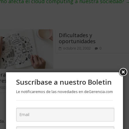
mo afecta el cloud computing a nuestra sociedad?
Dificultades y
oportunidades
octubre 20, 2002
0
raciones al iniciar
esa propia (Parte I)
Suscríbase a nuestro Boletin
 2003
25
Le notificaremos de las novedades en deGerencia.com
da.
Los campos obligatorios están marcados con
*