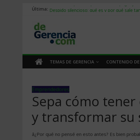
Última:
Stablecoins para empresas: cómo pagar y c
Despido silencioso: qué es y por qué sale ta
IA en selección de personal: cómo auditarla
Trabajo forzoso en la cadena de suministro:
Mercado hispano de EE. UU.: cómo segmenta
TEMAS DE GERENCIA
CONTENIDO DE
Emprendedores
Sepa cómo tener 
y transformar su 
â¿Por qué no pensé en esto antes? Es bien proba