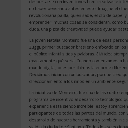
despertarse con invenciones bien creativas e inter
no haber pensando antes en esto. Imagine el dine
revolucionaria pajilla, quien sabe, el clip de pape
emprender, muchas cosas se consideran, como buaca
duda, una pizca de creatividad puede ayudar bast
La joven Natalia Monteiro fue una de esas personas
Zuggi, primer buscador brasileño enfocado en los n
el público infantil sitios y palabras. âMi idea sie
exactamente qué sería. Cuando comenzamos a hac
mundo digital, pues percibimos la enorme diferenci
Decidimos iniciar con un buscador, porque creo q
direccionamiento a los niños en un ambiente seguro 
La iniciativa de Monteiro, fue una de las cuatro e
programa de incentivo al desarrollo tecnológico qu
experiencia está siendo increíble, estoy aprendi
participantes de todas las partes del mundo, con 
desarrollo de nuestra herramienta y también inician
viajó a la ciudad de Santiago. Todos los selecciona