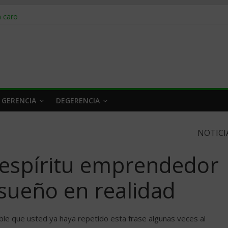
obrar en 2026
n caro
 a tiempo
 qué hacer
rlo y venderle
 GERENCIA
DEGERENCIA
NOTICI
espíritu emprendedor
sueño en realidad
ble que usted ya haya repetido esta frase algunas veces al