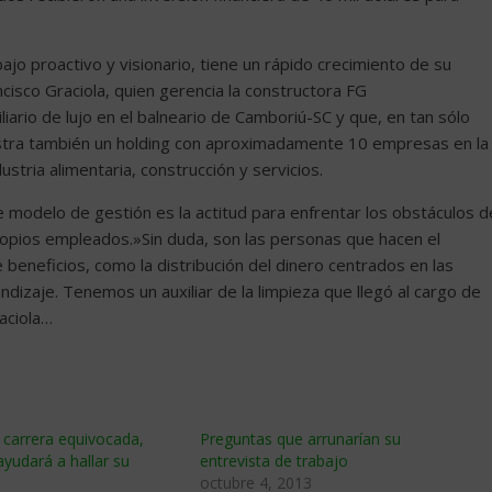
jo proactivo y visionario, tiene un rápido crecimiento de su
ncisco Graciola, quien gerencia la constructora FG
ario de lujo en el balneario de Camboriú-SC y que, en tan sólo
istra también un holding con aproximadamente 10 empresas en la
ustria alimentaria, construcción y servicios.
e modelo de gestión es la actitud para enfrentar los obstáculos d
propios empleados.»Sin duda, son las personas que hacen el
beneficios, como la distribución del dinero centrados en las
dizaje. Tenemos un auxiliar de la limpieza que llegó al cargo de
aciola…
a carrera equivocada,
Preguntas que arrunarían su
ayudará a hallar su
entrevista de trabajo
octubre 4, 2013