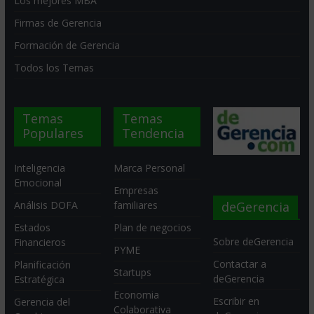
Los mejores MBA
Firmas de Gerencia
Formación de Gerencia
Todos los Temas
Temas
Temas
Populares
Tendencia
Inteligencia
Marca Personal
Emocional
Empresas
deGerencia
Análisis DOFA
familiares
Estados
Plan de negocios
Sobre deGerencia
Financieros
PYME
Contactar a
Planificación
Startups
deGerencia
Estratégica
Economia
Escribir en
Gerencia del
Colaborativa