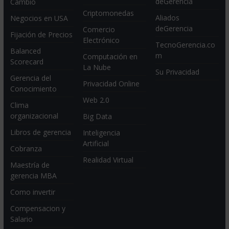
deGerencia
Cambio
Criptomonedas
Aliados
Negocios en USA
deGerencia
Comercio
Fijación de Precios
Electrónico
TecnoGerencia.co
Balanced
m
Computación en
Scorecard
La Nube
Su Privacidad
Gerencia del
Privacidad Online
Conocimiento
Web 2.0
Clima
organizacional
Big Data
Libros de gerencia
Inteligencia
Artificial
Cobranza
Realidad Virtual
Maestría de
gerencia MBA
Como invertir
Compensacion y
Salario