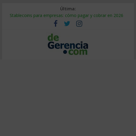
Última:
Stablecoins para empresas: cómo pagar y cobrar en 2026
Despido silencioso: qué es y por qué sale tan caro
IA en selección de personal: cómo auditarla a tiempo
Trabajo forzoso en la cadena de suministro: qué hacer
Mercado hispano de EE. UU.: cómo segmentarlo y venderle