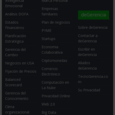
Inteligencia
Marca Personal
Emocional
Empresas
deGerencia
Análisis DOFA
familiares
Estados
Plan de negocios
Sobre deGerencia
Financieros
PYME
Contactar a
Planificación
Startups
deGerencia
Estratégica
Economia
Escribir en
Gerencia del
Colaborativa
deGerencia
Cambio
Criptomonedas
Aliados
Negocios en USA
deGerencia
Comercio
Fijación de Precios
Electrónico
TecnoGerencia.co
Balanced
m
Computación en
Scorecard
La Nube
Su Privacidad
Gerencia del
Privacidad Online
Conocimiento
Web 2.0
Clima
organizacional
Big Data