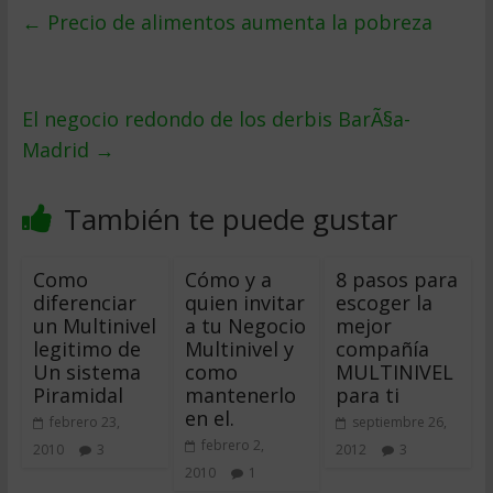
←
Precio de alimentos aumenta la pobreza
El negocio redondo de los derbis BarÃ§a-
Madrid
→
También te puede gustar
Como
Cómo y a
8 pasos para
diferenciar
quien invitar
escoger la
un Multinivel
a tu Negocio
mejor
legitimo de
Multinivel y
compañía
Un sistema
como
MULTINIVEL
Piramidal
mantenerlo
para ti
en el.
febrero 23,
septiembre 26,
febrero 2,
2010
3
2012
3
2010
1