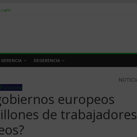
obrar en 2026
n caro
 a tiempo
 qué hacer
rlo y venderle
 GERENCIA
DEGERENCIA
NOTICI
 Eurozona
gobiernos europeos
illones de trabajadores
eos?