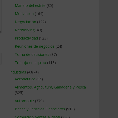
Manejo del estrés
(85)
Motivacion
(164)
Negociacion
(122)
Networking
(49)
Productividad
(123)
Reuniones de negocios
(24)
Toma de decisiones
(87)
Trabajo en equipo
(118)
Industrias
(4.874)
Aeronautica
(95)
Alimentos, Agricultura, Ganaderia y Pesca
(325)
Automotriz
(379)
Banca y Servicios Financieros
(910)
Comercio y ventas al detal
(336)