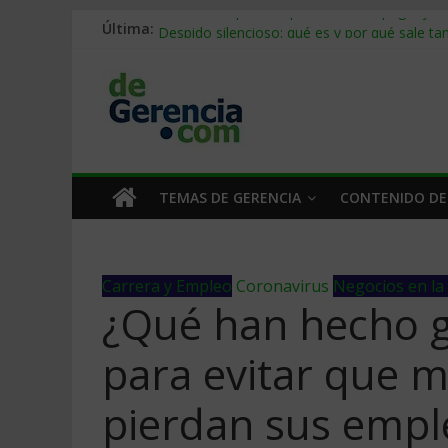
Última:
Stablecoins para empresas: cómo pagar y c
Despido silencioso: qué es y por qué sale ta
IA en selección de personal: cómo auditarla
Trabajo forzoso en la cadena de suministro:
Mercado hispano de EE. UU.: cómo segmenta
TEMAS DE GERENCIA
CONTENIDO DE
Carrera y Empleo
Coronavirus
Negocios en la
¿Qué han hecho 
para evitar que m
pierdan sus empl