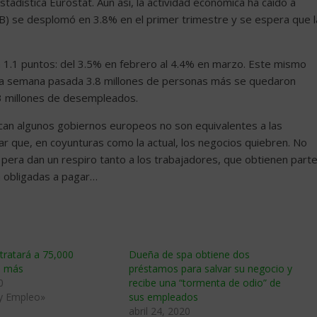
adística Eurostat. Aún así, la actividad económica ha caído a
PIB) se desplomó en 3.8% en el primer trimestre y se espera que l
1.1 puntos: del 3.5% en febrero al 4.4% en marzo. Este mismo
la semana pasada 3.8 millones de personas más se quedaron
0.3 millones de desempleados.
ican algunos gobiernos europeos no son equivalentes a las
r que, en coyunturas como la actual, los negocios quiebren. No
pera dan un respiro tanto a los trabajadores, que obtienen part
n obligadas a pagar…
ratará a 75,000
Dueña de spa obtiene dos
s más
préstamos para salvar su negocio y
0
recibe una “tormenta de odio” de
 y Empleo»
sus empleados
abril 24, 2020